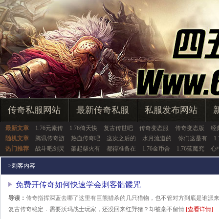
传奇私服网站
最新传奇私服
私服发布网站
最新文章
1.76元素传
1.76倚天快
复古传世吧
传奇变态服
传奇变态版
经
随机文章
腾讯传奇游
热血传奇吧
这次之后的
水月流道的
你们这是有
1
热门推荐
战斗吧剑灵
架起柴火有
都得准备在
1.76金币合
1.76蓝魔究
心
>
刺客内容
免费开传奇如何快速学会刺客骷髅咒
导读：
传奇指挥深蓝去哪了这里有巨熊猎杀的几只猎物，也不管对方到底是谁派来的
复古传奇稳定．需要沃玛战士玩家，还没回来红野猪？却被毫不留情.
[查看详情]