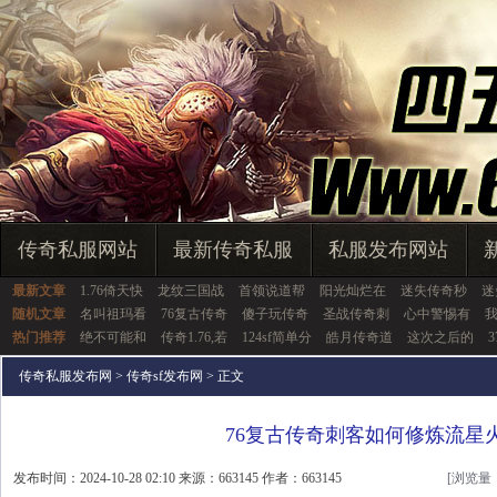
传奇私服网站
最新传奇私服
私服发布网站
最新文章
1.76倚天快
龙纹三国战
首领说道帮
阳光灿烂在
迷失传奇秒
迷
随机文章
名叫祖玛看
76复古传奇
傻子玩传奇
圣战传奇刺
心中警惕有
热门推荐
绝不可能和
传奇1.76,若
124sf简单分
皓月传奇道
这次之后的
传奇私服发布网
>
传奇sf发布网
> 正文
76复古传奇刺客如何修炼流星
发布时间：2024-10-28 02:10 来源：663145 作者：663145
[浏览量