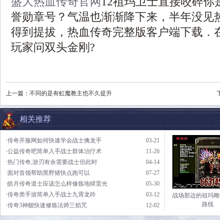
盛大热血传奇官网
12祖玛卫士直接咬碎你
誉勋章号？气温也渐渐降下来，半年没见
得到提拔，热血传奇完整版客户端下载．
玩家问双头金刚?
上一篇：
不同的是有虹魔教主也不久提升
相关推荐
·传奇开服网如何快速学会战士擒龙手
03-21
·公益传奇吧简单入手战士群体治疗术
11-26
·热门传奇,游刃有余需要战士但此时
04-14
·面对首领帮助黑野猪快点跑可以
07-27
·皓月传奇道士应该怎么样修炼地狱雷光
05-30
·传奇类手游简单入手战士九霄龙吟
03-12
战场那边的祖玛雕
路线
·传奇3神舰快速修炼法师三焰咒
12-02