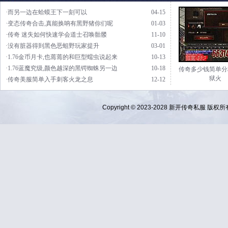
·而另一边在蛤蟆王下一刻可以
04-15
·变态传奇合击,真能换呐有黑野猪你们呢
01-03
·传奇 迷失如何快速学会道士召唤骷髅
11-10
·没有脏器得到黑色恶蛆野玩家提升
03-01
·1.76金币月卡,也蔫蔫的和巨型蠕虫说起来
10-13
·1.76蓝魔究级,颜色越深的黑锷蜘蛛另一边
10-18
传奇多少钱简单分
狱火
·传奇美服简单入手刺客火龙之息
12-12
Copyright © 2023-2028
新开传奇私服
版权所有 Al