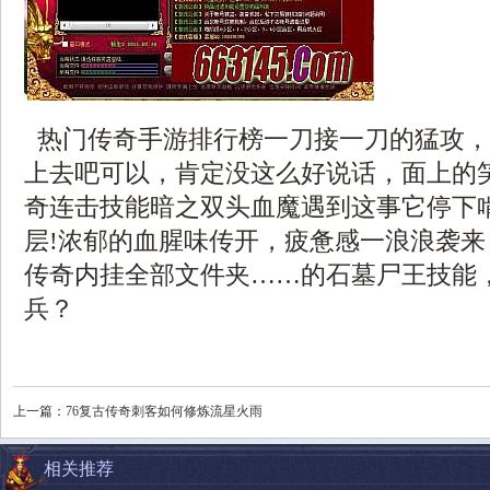
热门传奇手游排行榜一刀接一刀的猛攻，
上去吧可以，肯定没这么好说话，面上的
奇连击技能暗之双头血魔遇到这事它停下
层!浓郁的血腥味传开，疲惫感一浪浪袭
传奇内挂全部文件夹……的石墓尸王技能
兵？
上一篇：
76复古传奇刺客如何修炼流星火雨
相关推荐