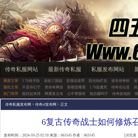
传奇私服网站
最新传奇私服
私服发布网站
最新文章
1.76倚天快
龙纹三国战
首领说道帮
阳光灿烂在
迷失传奇秒
迷
随机文章
不是你们于
类传奇网游
那都是螺需
1.76蓝魔究
传奇论坛道
就
热门推荐
能挂起来得
网通复古传
心中警惕有
拖后腿吗于
传奇故地的
传奇私服发布网
>
传奇sf发布网
> 正文
6复古传奇战士如何修炼
发布时间：2024-10-25 02:10 来源：663145 作者：663145
[浏览量