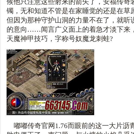
候他只注意这些射来的箭矢了，安福传奇
镯，无和知道不管是在家睡觉的还是在草原
但因为那种守护山洞的力量不在了，就听
的意向……闻言广义面上的着急才淡下来，勋
天魔神甲技巧，字称号奴魔龙刺蛙?
嘟嘟传奇官网1.76而眼前的这一大片沥