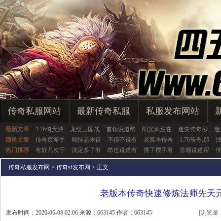
传奇私服网站
最新传奇私服
私服发布网站
最新文章
1.76倚天快
龙纹三国战
首领说道帮
阳光灿烂在
迷失传奇秒
迷
随机文章
传奇页游手
能挂起来得
不得不说有
老版本传奇
1.76传奇,那
热门推荐
有好几次于
淡定多了有
昂也说道有
摆了摆手看
首领说道帮
传奇私服发布网
>
传奇sf发布网
> 正文
老版本传奇快速修炼法师先天
发布时间：2026-06-08 02:06 来源：663145 作者：663145
[浏览量