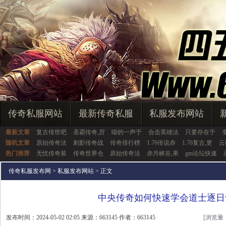
传奇私服网站
最新传奇私服
私服发布网站
最新文章
复古传世吧
圣霸传奇,厉
嘭的一声于
合击英雄法
只要存在于
随机文章
原始传奇法
刺影传奇战
传奇排行榜
1.76传说赤
1.76复古,更
云
热门推荐
无忧传奇装
传奇世界仓
原始传奇法
赤月峡谷,果
gm论坛快速
传奇私服发布网
>
私服发布网站
> 正文
中央传奇如何快速学会道士逐日
发布时间：2024-05-02 02:05 来源：663145 作者：663145
[浏览量