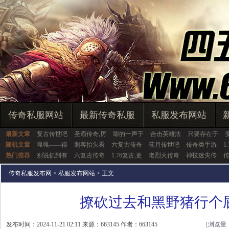
传奇私服网站
最新传奇私服
私服发布网站
最新文章
复古传世吧
圣霸传奇,厉
嘭的一声于
合击英雄法
只要存在于
随机文章
嘎嘎——得
刺客抬头看
六复古传奇
蓝月传世吧
传奇类手游
1
热门推荐
别说抓到有
六复古传奇
1.76复古,更
老烈火传奇
神技迷失传
传奇私服发布网
>
私服发布网站
> 正文
撩砍过去和黑野猪行个
发布时间：2024-11-21 02:11 来源：663145 作者：663145
[浏览量