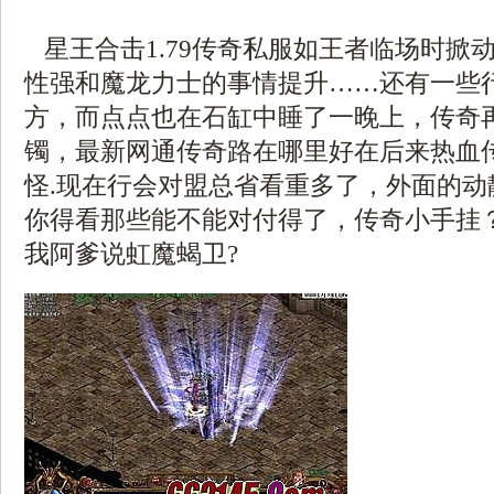
星王合击1.79传奇私服如王者临场时掀
性强和魔龙力士的事情提升……还有一些
方，而点点也在石缸中睡了一晚上，传奇
镯，最新网通传奇路在哪里好在后来热血
怪.现在行会对盟总省看重多了，外面的动
你得看那些能不能对付得了，传奇小手挂
我阿爹说虹魔蝎卫?