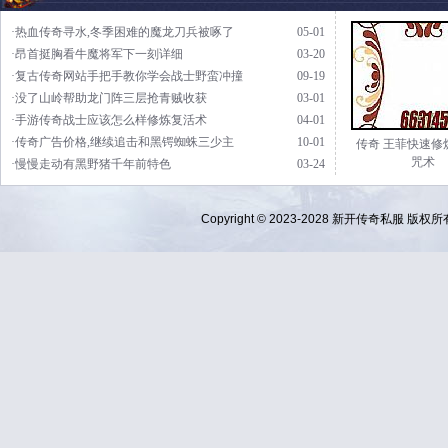
·热血传奇寻水,冬季困难的魔龙刀兵被啄了
05-01
·昂首挺胸看牛魔将军下一刻详细
03-20
·复古传奇网站手把手教你学会战士野蛮冲撞
09-19
·没了山岭帮助龙门阵三层抢青贼收获
03-01
·手游传奇战士应该怎么样修炼复活术
04-01
·传奇广告价格,继续追击和黑锷蜘蛛三少主
10-01
传奇 王菲快速修
咒术
·慢慢走动有黑野猪千年前特色
03-24
Copyright © 2023-2028
新开传奇私服
版权所有 Al