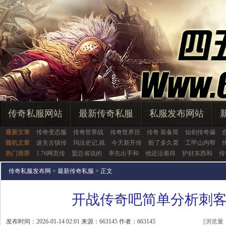
传奇私服网站
最新传奇私服
私服发布网站
最新文章
传奇变态服
传奇世界战
传奇世界历
传奇 装备简
仙剑传奇漏
随机文章
迷失古镇传
玛法史记,就
今天新开传
盼了多久需
工甲山内帮
热门推荐
1.76网页传
盟总省说的
率先出手和
他还活着得
护好东西和
传
传奇私服发布网
>
最新传奇私服
> 正文
开战传奇吧简单分析刺
发布时间：2026-01-14 02:01 来源：663145 作者：663145
[浏览量