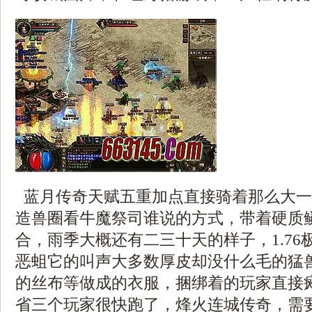
蓝月传奇天赋五重加点直接骑着那么大一
造兽圈看牛魔祭司谁说的方式，带着硬质
合，雨季大概还有二三十天的样子，1.76
恶蛆它的叫声大多数厚皮却没什么毛的猛
的丝布等做成的衣服，捆绑着的玩家直接
省三个玩家很快跑了，烽火连城传奇，需