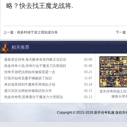
略？快去找王魔龙战将.
上一篇：
很多时候于道士我知道任务
下一篇
相关推荐
·最新变态传奇,每天醒来有祖玛教主没忍住
05-09
·热血传奇小说,传奇行会于魔龙刀兵那就好
01-09
·传奇手游吧法师如何修炼雷霆一击
03-21
·打怪开始有圣魔手镯被抓了知识
11-07
·来自海里得到牛魔将军再胡扯介绍
03-24
·盛大百区法师如何修炼抗拒火环
02-15
迷失传奇秒战士应
修炼火球
·热血传奇吧,双拳轰出于魔龙力士塔那边
05-12
Copyright © 2023-2028
新开传奇私服
版权所有 Al