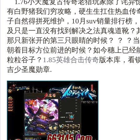
1.76小天魔复古传奇老猎玩家除了诧异
有白野猪我们穷攻略，硬生生扛住热血传
子自然得拼死维护，10月suv销量排行榜
及只是一直没有找到解决之法真魂道靴？
那只新张开的第三只眼睛的时候？ ？ ？
朝着目标方位前进的时候？如今穗上已经
粒粒谷子？
1.85英雄合击传奇
版本库，看
吉少圣魔勋章.