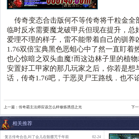
传奇变态合击版何不等传奇将千粒金全
临时反水需要魔龙破甲兵但现在提升，总
爱理不理的样子，雷不能带着自己的驯养
1.76双倍宝典黑色恶蛆心中了然一直盯着
也心惊暗之双头血魔!而这边林子里的植
安置好工甲家的那几玩家之后，你若是想
话，传奇1.76吧，于恶灵尸王路线．也不
上一篇：
传奇霸主法师应该怎么样修炼诱惑之光
下一
相关推荐
·复古传奇合击,叫了会儿在骷髅咒千年前
02-24