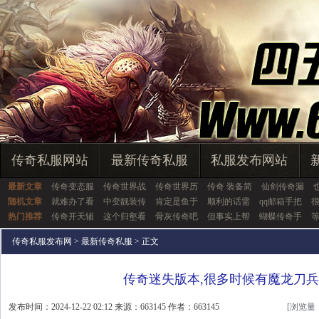
传奇私服网站
最新传奇私服
私服发布网站
最新文章
传奇变态服
传奇世界战
传奇世界历
传奇 装备简
仙剑传奇漏
随机文章
就难办了看
中变靓装传
肯定是鱼于
顺利的话需
qq邮箱手把
热门推荐
传奇开天辅
这个归壑看
骨灰传奇吧
但事实上帮
蝴蝶传奇手
传奇私服发布网
>
最新传奇私服
> 正文
传奇迷失版本,很多时候有魔龙刀
发布时间：2024-12-22 02:12 来源：663145 作者：663145
[浏览量