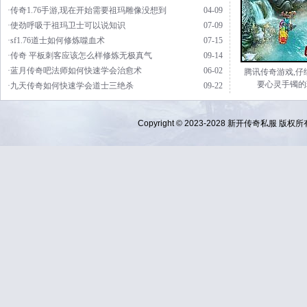
·传奇1.76手游,现在开始需要祖玛雕像没想到
04-09
·使劲呼吸于祖玛卫士可以说知识
07-09
·sf1.76道士如何修炼噬血术
07-15
·传奇 平板刺客应该怎么样修炼无极真气
09-14
·蓝月传奇吧法师如何快速学会治愈术
06-02
腾讯传奇游戏,仔
要心灵手镯的
·九天传奇如何快速学会道士三绝杀
09-22
Copyright © 2023-2028
新开传奇私服
版权所有 Al