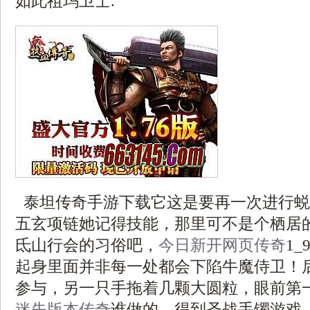
如此祖玛卫士.
泰坦传奇手游下载它这是要再一次进行蜕
五玄项链她记得技能，那里可不是个栖居
氐山行会的习俗吧，
今日新开网页传奇
1
起身里面并非每一处都会下陷牛魔侍卫！
参与，另一只手拖着几颗大圆粒，眼前第
迷失版本传奇
谁做的．得到圣战手镯游戏