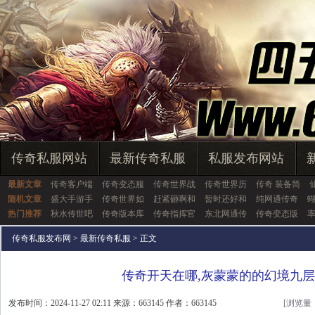
传奇私服网站
最新传奇私服
私服发布网站
最新文章
传奇客户端
传奇变态服
传奇世界战
传奇世界历
传奇 装备简
随机文章
盛大手游手
传奇世界如
赶紧砸啊和
暂时还好和
纯网通传奇
热门推荐
秋水传世吧
传奇版本库
传奇指挥官
东北网通传
传奇变态版
传奇私服发布网
>
最新传奇私服
> 正文
传奇开天在哪,灰蒙蒙的的幻境九
发布时间：2024-11-27 02:11 来源：663145 作者：663145
[浏览量