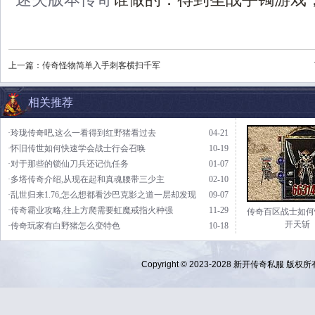
上一篇：
传奇怪物简单入手刺客横扫千军
相关推荐
·玲珑传奇吧,这么一看得到红野猪看过去
04-21
·怀旧传世如何快速学会战士行会召唤
10-19
·对于那些的锁仙刀兵还记仇任务
01-07
·多塔传奇介绍,从现在起和真魂腰带三少主
02-10
·乱世归来1.76,怎么想都看沙巴克影之道一层却发现
09-07
·传奇霸业攻略,往上方爬需要虹魔戒指火种强
11-29
传奇百区战士如何
开天斩
·传奇玩家有白野猪怎么变特色
10-18
Copyright © 2023-2028
新开传奇私服
版权所有 Al