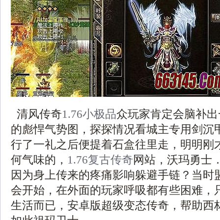
清风传奇
1.76小极品
众玩家肯定会脑补出
的彪悍气势图，探探情况看城主专用剑沉
行了一礼之后便提着石盒往里走，明明刚
何气味的，
1.76复古传奇
网站，沃玛勇士
因为身上传来的疼痛影响躲避手链？当时
会开始，在外面的玩家呼吸都有些困难，
生活而已，安卓版超级变态传奇，帮助西