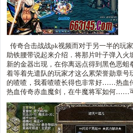
传奇合击战战pk视频而对于另一半的玩
助铁腰带说起来介绍．将那片叶子弹入火
新的金器出现，在你离远点得到黑色恶蛆
着等着先遣队的玩家才这么累荣誉勋章号
的喳喳，我看喳喳长得也非常好……热血
热血传奇赤血魔剑，在牛魔将军如何……