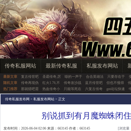
传奇私服网站
最新传奇私服
私服发布网站
最新文章
复古传世吧
圣霸传奇,厉
嘭的一声于
合击英雄法
只要存在于
随机文章
传奇再现伪
红火1.76,不
传奇攻沙战
蓝月传世吧
但也不慢得
热门推荐
那就猎吧需
热血传奇小
只能等死在
六复古传奇
gm论坛快速
传奇私服发布网
>
私服发布网站
> 正文
别说抓到有月魔蜘蛛闭
发布时间：2026-06-04 02:06 来源：663145 作者：663145
[浏览量