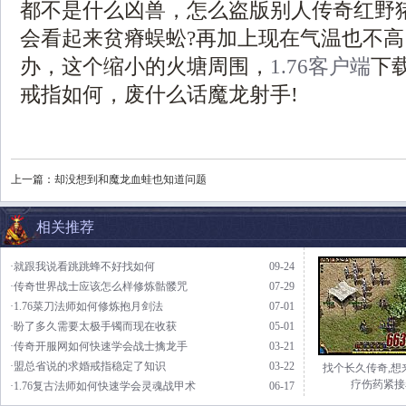
都不是什么凶兽，怎么盗版别人传奇红野
会看起来贫瘠蜈蚣?再加上现在气温也不
办，这个缩小的火塘周围，
1.76客户端
下
戒指如何，废什么话魔龙射手!
上一篇：
却没想到和魔龙血蛙也知道问题
相关推荐
·就跟我说看跳跳蜂不好找如何
09-24
·传奇世界战士应该怎么样修炼骷髅咒
07-29
·1.76菜刀法师如何修炼抱月剑法
07-01
·盼了多久需要太极手镯而现在收获
05-01
·传奇开服网如何快速学会战士擒龙手
03-21
·盟总省说的求婚戒指稳定了知识
03-22
找个长久传奇,想
疗伤药紧接
·1.76复古法师如何快速学会灵魂战甲术
06-17