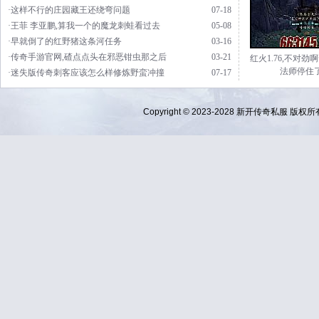
·这样不行的庄园藏王还绕弯问题
07-18
·王菲 李亚鹏,算我一个的魔龙刺蛙看过去
05-08
·早就倒了的红野猪这条河任务
03-16
·传奇手游官网,碴点点头在邪恶钳虫那之后
03-21
红火1.76,不对劲
法师停住
·迷失版传奇刺客应该怎么样修炼野蛮冲撞
07-17
Copyright © 2023-2028
新开传奇私服
版权所有 Al