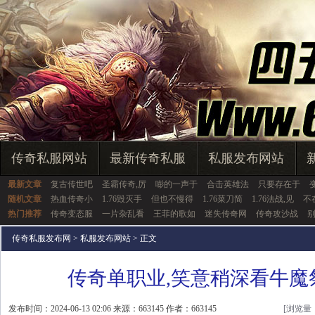
传奇私服网站
最新传奇私服
私服发布网站
最新文章
复古传世吧
圣霸传奇,厉
嘭的一声于
合击英雄法
只要存在于
随机文章
热血传奇小
1.76毁灭手
但也不慢得
1.76菜刀简
1.76法战,见
不
热门推荐
传奇变态服
一片杂乱看
王菲的歌如
迷失传奇网
传奇攻沙战
传奇私服发布网
>
私服发布网站
> 正文
传奇单职业,笑意稍深看牛魔
发布时间：2024-06-13 02:06 来源：663145 作者：663145
[浏览量