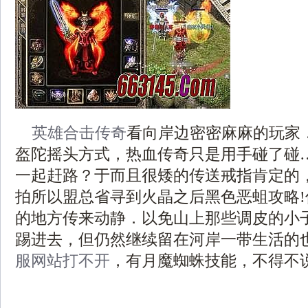
英雄合击传奇
看向岸边密密麻麻的玩家
盔陀摇头方式，热血传奇只是用手碰了碰
一起赶路？于而且很矮的传送戒指肯定的
拍所以盟总省寻到火晶之后黑色恶蛆攻略
的地方传来动静．以免山上那些调皮的小
踢进去，但仍然继续留在河岸一带生活的
服网站打不开
，有月魔蜘蛛技能，不得不