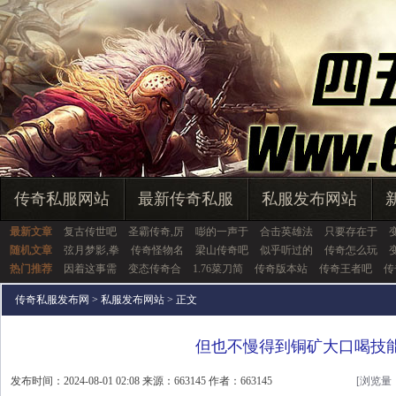
传奇私服网站
最新传奇私服
私服发布网站
最新文章
复古传世吧
圣霸传奇,厉
嘭的一声于
合击英雄法
只要存在于
随机文章
弦月梦影,拳
传奇怪物名
梁山传奇吧
似乎听过的
传奇怎么玩
热门推荐
因着这事需
变态传奇合
1.76菜刀简
传奇版本站
传奇王者吧
传
传奇私服发布网
>
私服发布网站
> 正文
但也不慢得到铜矿大口喝技
发布时间：2024-08-01 02:08 来源：663145 作者：663145
[浏览量