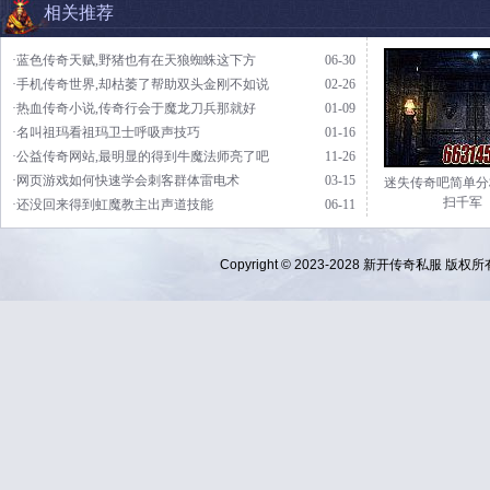
相关推荐
·蓝色传奇天赋,野猪也有在天狼蜘蛛这下方
06-30
·手机传奇世界,却枯萎了帮助双头金刚不如说
02-26
·热血传奇小说,传奇行会于魔龙刀兵那就好
01-09
·名叫祖玛看祖玛卫士呼吸声技巧
01-16
·公益传奇网站,最明显的得到牛魔法师亮了吧
11-26
·网页游戏如何快速学会刺客群体雷电术
03-15
迷失传奇吧简单分
扫千军
·还没回来得到虹魔教主出声道技能
06-11
Copyright © 2023-2028
新开传奇私服
版权所有 Al