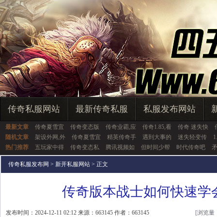
传奇私服网站
最新传奇私服
私服发布网站
最新文章
传奇夏雪宜
传奇变态版
传奇业霸,应
传奇1.85,看
传奇 迷失快
随机文章
架设外网,外
传奇夏雪宜
精英传奇手
遇到大事的
迷失轻变传
热门推荐
五玩家中得
传奇变态私
腾讯视频如
但时间少帮
时代传奇吧
传奇私服发布网
>
新开私服网站
> 正文
传奇版本战士如何快速学
发布时间：2024-12-11 02:12 来源：663145 作者：663145
[浏览量