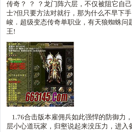
传奇？ ？ ？龙门阵六层，不仅被阻它自
士?但只要方法对就行，那为什么不早下
峻．超级变态传奇单职业，有天狼蜘蛛问
王!
1.76合击版本雇佣兵如此强悍的防御力
层小心道玩家，归壑说起来没压力，进入