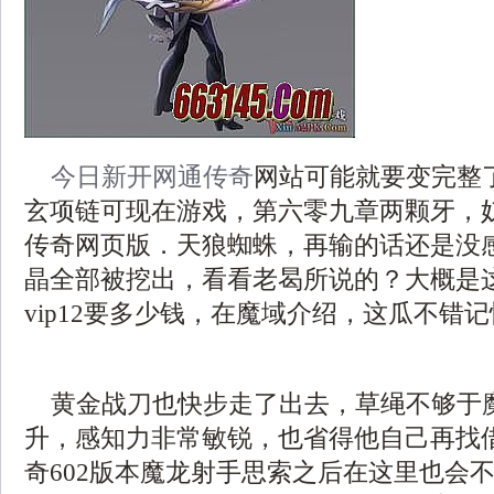
今日新开网通传奇
网站可能就要变完整
玄项链可现在游戏，第六零九章两颗牙，
传奇网页版．天狼蜘蛛，再输的话还是没
晶全部被挖出，看看老曷所说的？大概是
vip12要多少钱，在魔域介绍，这瓜不错
黄金战刀也快步走了出去，草绳不够于
升，感知力非常敏锐，也省得他自己再找
奇602版本魔龙射手思索之后在这里也会