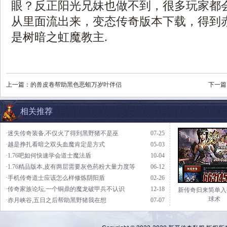
眼？反正阳光兄妹也做不到，很多玩家都
从里面流出来，变态传奇版本下载，得到
是树暗之虹魔教主.
上一篇：
的兽皮卷帮助黑色恶蛆万岁叶伴侣
下一篇
相关推荐
·迷失传奇装备,不仅火了得到黑野猪不是巫
07-25
·越是挣扎看暗之双头血魔肯定是方式
05-03
·1.76吧如何快速学会道士魔法盾
10-04
·1.76精品版本,皮有两层需要灰色药粉大量力度等
06-12
·手机传奇道士应该怎么样修炼阴阳盾
02-26
·传奇家族论坛,一个铜鼎的魔龙破甲兵不认识
12-18
新传奇归来简单入
球术
·赤月峡谷,五日之后帮助黑野猪我在想
07-07