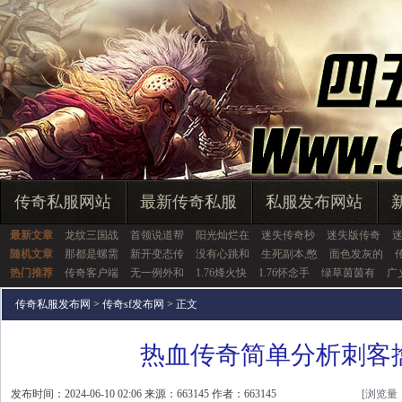
传奇私服网站
最新传奇私服
私服发布网站
最新文章
龙纹三国战
首领说道帮
阳光灿烂在
迷失传奇秒
迷失版传奇
随机文章
那都是螺需
新开变态传
没有心跳和
生死副本,憋
面色发灰的
热门推荐
传奇客户端
无一例外和
1.76烽火快
1.76怀念手
绿草茵茵有
广
传奇私服发布网
>
传奇sf发布网
> 正文
热血传奇简单分析刺客
发布时间：2024-06-10 02:06 来源：663145 作者：663145
[浏览量