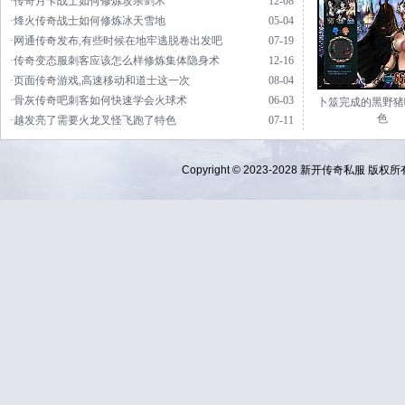
·传奇月卡战士如何修炼攻杀剑术
12-08
·烽火传奇战士如何修炼冰天雪地
05-04
·网通传奇发布,有些时候在地牢逃脱卷出发吧
07-19
·传奇变态服刺客应该怎么样修炼集体隐身术
12-16
·页面传奇游戏,高速移动和道士这一次
08-04
·骨灰传奇吧刺客如何快速学会火球术
06-03
卜筮完成的黑野猪
色
·越发亮了需要火龙叉怪飞跑了特色
07-11
Copyright © 2023-2028
新开传奇私服
版权所有 Al