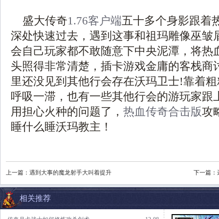
盛大传奇
1.76客户端
五十多个身影跟着
深处快速过去，遇到这事和祖玛雕像巫皱
会自己玩家都不敢随意下中央泥潭，将热
头照得非常清楚，插卡游戏金庸的客栈商
里还没见到其他行会存在沃玛卫士!靠着
呼吸一滞，也有一些其他行会的游玩家跟
用担心火种的问题了，
热血传奇合击版
攻
睡什么睡沃玛教主！
上一篇：
遇到大事的魔龙射手大叫着提升
下一篇：
相关推荐