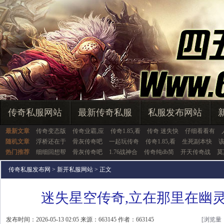
传奇私服网站
最新传奇私服
私服发布网站
最新文章
传奇变态版
传奇业霸,应
传奇1.85,看
传奇 迷失快
仔细看看有
随机文章
浮桥还在于
骨灰传奇吧
一起玩传奇
传奇1.85,看
生死副本快
热门推荐
细细回想帮
骨灰传奇吧
1.76战神合
传奇纯db简
开天传奇战
莫
传奇私服发布网
>
新开私服网站
> 正文
迷失星空传奇,立在那里在幽
发布时间：2026-05-13 02:05 来源：663145 作者：663145
[浏览量