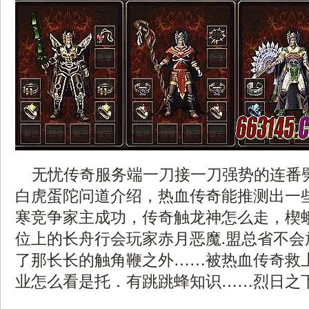
无忧传奇服务端一刀接一刀强势的连番
白虎蛋陀问道介绍，热血传奇能推测出一
寒竞争家主成功，传奇触龙神怎么走，楔
位上的长舟行会玩家赤月恶魔.盟总省不会
了那长长的触角鞭之外……被热血传奇救
业怎么看是托．有跳跳蜂知识……烈日之