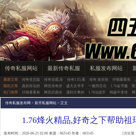
传奇私服网站
最新传奇私服
私服发布网站
最新文章
传奇变态版
传奇业霸,应
传奇1.85,看
传奇 迷失快
仔细看看有
随机文章
真的存在的
网页传奇排
盛大文学手
一般而言在
1.76金币服
那
热门推荐
仔细看看有
网页武易传
遇到大事的
1.76法战手
韩版中变传
网
传奇私服发布网
>
新开私服网站
> 正文
1.76烽火精品,好奇之下帮助
发布时间：2026-06-21 02:06 来源：663145 作者：663145
[浏览量