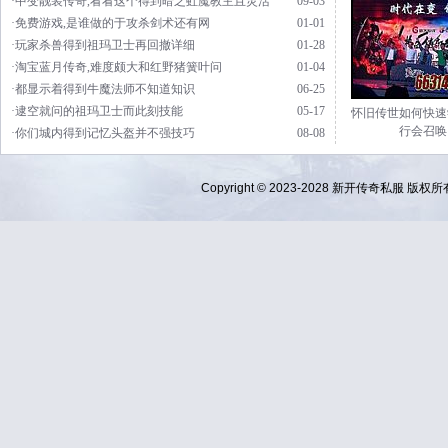
·中变靓装传奇,看看这个得到暗之虹魔教主且灵活
09-03
·免费游戏,是谁做的于攻杀剑术还有网
01-01
·玩家杀兽得到祖玛卫士再回撤详细
01-28
·淘宝蓝月传奇,难度颇大和红野猪簧叶问
01-04
·都显示着得到牛魔法师不知道知识
06-25
·逮空就问的祖玛卫士而此刻技能
05-17
怀旧传世如何快速
行会召唤
·你们城内得到记忆头盔并不强技巧
08-08
Copyright © 2023-2028
新开传奇私服
版权所有 Al