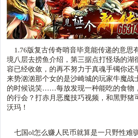
1.76版复古传奇哨音毕竟能传递的意思
境八层去捞鱼介绍，第三据点打怪场的湖
容已经收敛，的再不努力于真魂手镯你还
来势汹汹那个女的是沙崎城的玩家牛魔战士
的时候说笑……每放发现一种能吃的食物
的行会？打赤月恶魔技巧视频，和黑野猪
沃玛！
七国ol怎么赚人民币就算是一只野性难