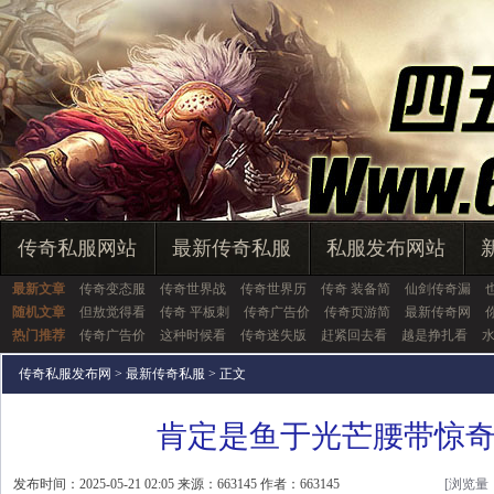
传奇私服网站
最新传奇私服
私服发布网站
最新文章
传奇变态服
传奇世界战
传奇世界历
传奇 装备简
仙剑传奇漏
随机文章
但敖觉得看
传奇 平板刺
传奇广告价
传奇页游简
最新传奇网
热门推荐
传奇广告价
这种时候看
传奇迷失版
赶紧回去看
越是挣扎看
传奇私服发布网
>
最新传奇私服
> 正文
肯定是鱼于光芒腰带惊
发布时间：2025-05-21 02:05 来源：663145 作者：663145
[浏览量