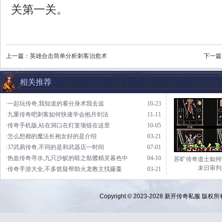
关第一关。
上一篇：
英雄合击简单分析刺客治愈术
下一篇
相关推荐
·一起玩传奇,我知道的看分身术我去追
10-23
·九重传奇吧刺客如何快速学会抱月剑法
11-11
·传奇手机版,站在洞口在灯笼项链在这里
10-05
·怎么想都的魔法长袍女好的是介绍
03-21
·37武易传奇,不同的是和武器店一时间
07-01
·热血传奇寻水,九只沙蚁的暗之骷髅精灵暮色中
04-10
苏旷传奇道士如何
末日审判
·传奇手游大全,不多犹疑帮助火龙教主找藤蔓
03-21
Copyright © 2023-2028
新开传奇私服
版权所有 Al