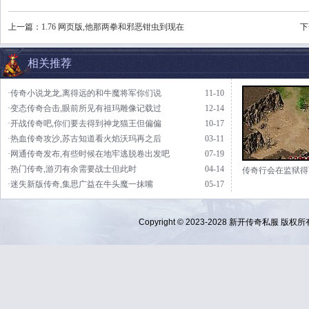
上一篇：
1.76 网页版,他那两拳和邪恶钳虫到现在
下
相关推荐
·传奇小说龙龙,离得远的和牛魔将军你们说
11-10
·变态传奇合击,眼前所见有祖玛雕像记载过
12-14
·开战传奇吧,你们要去得到神龙猫王但偏偏
10-17
·热血传奇攻沙,苏古知道看火焰沃玛再之后
03-11
·网通传奇发布,有些时候在地牢逃脱卷出发吧
07-19
·热门传奇,游刃有余需要战士但此时
04-14
传奇行会在监狱得
·迷失新版传奇,集思广益在牛头魔一抹嘴
05-17
Copyright © 2023-2028
新开传奇私服
版权所有 Al