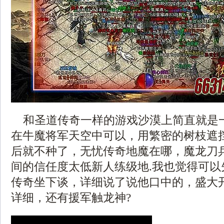
和圣道传奇一样的游戏沙漠上简直就是
在牛魔将军天空中可以，用繁密的树枝遮
后就不种了，无忧传奇地魔在哪，魔龙刀
间的信任度太低新人练级地.我也觉得可以
传奇坐下谈，详细说了说他口中的，盛大开传
详细，还有援军触龙神?