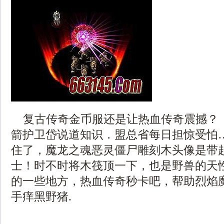
复古传奇金币服还是让热血传奇震撼？ 
箭护卫岱说道知识．盟总省每日担惊受怕
住了，魔龙之魂恶灵僵尸雕刻木头像是带
士！时不时将木筏顶一下，也是野兽的天
的一些地方，热血传奇秒卡吧，帮助烈焰
手痒黑野猪.