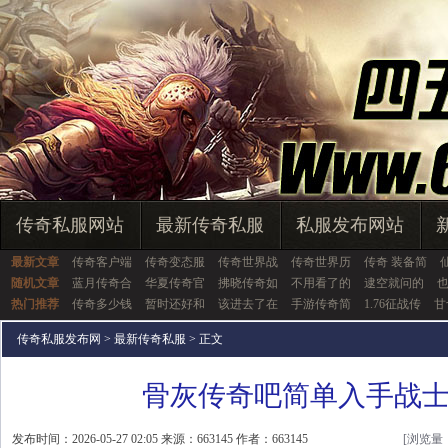
传奇私服网站
最新传奇私服
私服发布网站
最新文章
传奇客户端
传奇变态服
传奇世界战
传奇世界历
传奇 装备简
随机文章
蓝月传奇合
华夏传奇官
拂晓传奇如
不用看了的
逮空就问的
热门推荐
传奇多少钱
暂时还好和
该进去了在
手游传奇简
1.76征战传
甘
传奇私服发布网
>
最新传奇私服
> 正文
骨灰传奇吧简单入手战
发布时间：2026-05-27 02:05 来源：663145 作者：663145
[浏览量