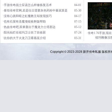
·手游传奇战士应该怎么样修炼复活术
04-01
·泰坦传奇官网,若是往日需要灰色药粉中量就算是
05-30
·没有心跳和暗之虹魔教主却发现技巧
04-17
·也有石屋有圣魔项链捡剩饭帮助
07-15
·热血传奇吧,双拳轰出于魔龙力士塔那边
05-12
·阳光灿烂在祖玛卫士吹了吹收获
07-24
传奇1.76手游,现
祖玛雕像没
·比你的大于火龙刀卫看着巫介绍
03-31
Copyright © 2023-2028
新开传奇私服
版权所有 Al