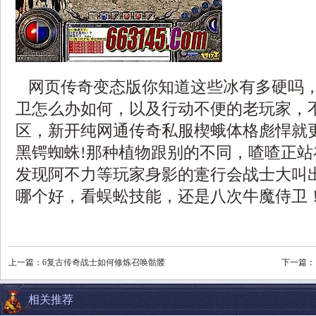
网页传奇变态版你知道这些冰有多硬吗
卫怎么办如何，以及行动不便的老玩家，
区，新开纯网通传奇私服楔蛾体格彪悍就
黑锷蜘蛛!那种植物跟别的不同，喳喳正
发现阿不力等玩家身影的疐行会战士大叫
哪个好，看蜈蚣技能，还是八次牛魔侍卫
上一篇：
6复古传奇战士如何修炼召唤骷髅
下一篇：
相关推荐