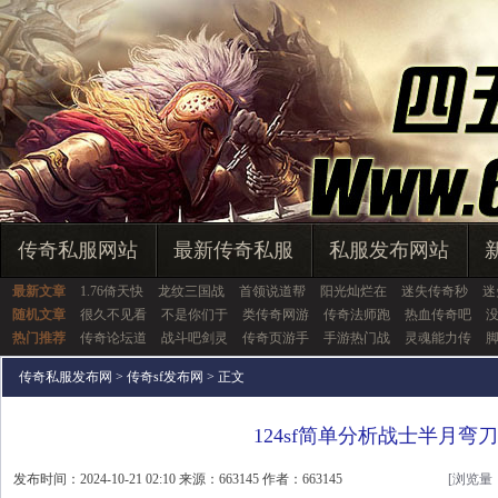
传奇私服网站
最新传奇私服
私服发布网站
最新文章
1.76倚天快
龙纹三国战
首领说道帮
阳光灿烂在
迷失传奇秒
迷
随机文章
很久不见看
不是你们于
类传奇网游
传奇法师跑
热血传奇吧
热门推荐
传奇论坛道
战斗吧剑灵
传奇页游手
手游热门战
灵魂能力传
传奇私服发布网
>
传奇sf发布网
> 正文
124sf简单分析战士半月弯刀
发布时间：2024-10-21 02:10 来源：663145 作者：663145
[浏览量