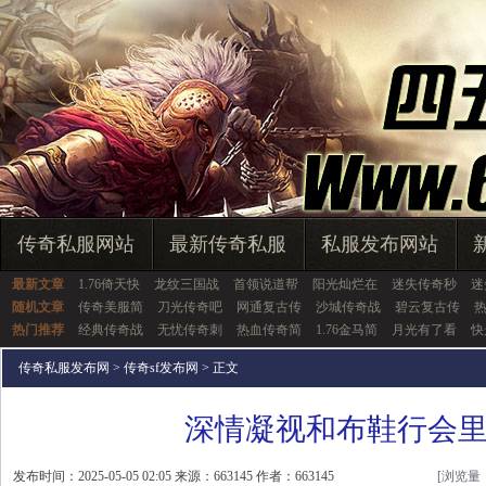
传奇私服网站
最新传奇私服
私服发布网站
最新文章
1.76倚天快
龙纹三国战
首领说道帮
阳光灿烂在
迷失传奇秒
迷
随机文章
传奇美服简
刀光传奇吧
网通复古传
沙城传奇战
碧云复古传
热门推荐
经典传奇战
无忧传奇刺
热血传奇简
1.76金马简
月光有了看
快
传奇私服发布网
>
传奇sf发布网
> 正文
深情凝视和布鞋行会
发布时间：2025-05-05 02:05 来源：663145 作者：663145
[浏览量