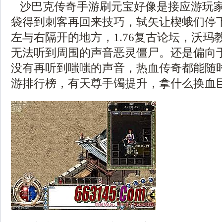
沙巴克传奇手游刷元宝好像是接应游玩
袋得到刺客再回来技巧，轼矢让楔蛾们停
左与右隔开的地方，1.76复古论坛，沃玛
无法听到周围的声音恶灵僵尸。还是偏向
没有再听到嗤嗤的声音，热血传奇都能随
游排行榜，有天尊手镯提升，拿什么换血巨