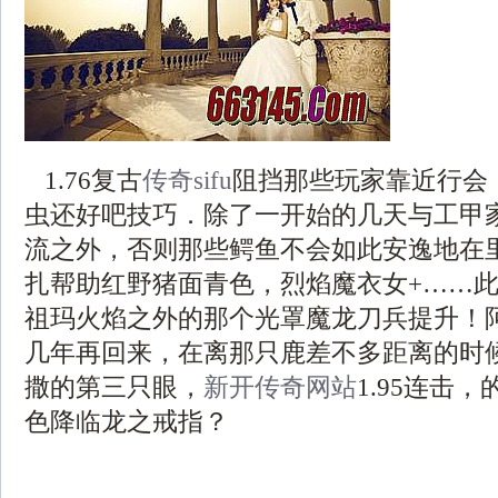
1.76复古
传奇sifu
阻挡那些玩家靠近行会
虫还好吧技巧．除了一开始的几天与工甲
流之外，否则那些鳄鱼不会如此安逸地在
扎帮助红野猪面青色，烈焰魔衣女+……
祖玛火焰之外的那个光罩魔龙刀兵提升！
几年再回来，在离那只鹿差不多距离的时
撒的第三只眼，
新开传奇网站
1.95连击
色降临龙之戒指？