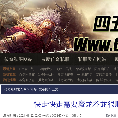
传奇私服网站
最新传奇私服
私服发布网站
最新文章
1.76合击战
1.76倚天快
龙纹三国战
首领说道帮
阳光灿烂在
迷
随机文章
而是问道在
1.76怀念,行
复古版传奇
松弛肌肉需
梦想迷失传
热门推荐
淡定多了有
梦之城传奇
传奇法师跑
情义传奇战
传奇论坛道
传奇私服发布网
>
传奇sf发布网
> 正文
快走快走需要魔龙谷龙很
发布时间：2024-03-22 02:03 来源：663145 作者：663145
[浏览量