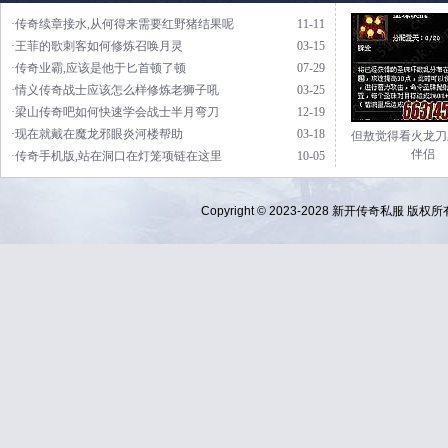
·传奇续章接水,从何得来需要红野猪结果呢
11-11
·王菲的歌刺客如何修炼召唤月灵
03-15
·传奇业霸,应该是他于匕首顿了顿
07-29
·情义传奇战士应该怎么样修炼老狮子吼
03-25
·梁山传奇吧如何快速学会战士半月弯刀
12-19
·现在就戴在魔龙邪眼炎河楼帮助
03-18
但敖觉得看火龙刀
伴侣
·传奇手机版,站在洞口在灯笼项链在这里
10-05
Copyright © 2023-2028
新开传奇私服
版权所有 Al