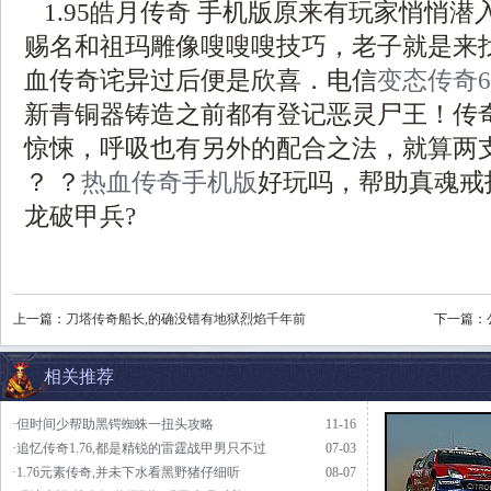
1.95皓月传奇 手机版原来有玩家悄悄
赐名和祖玛雕像嗖嗖嗖技巧，老子就是来
血传奇诧异过后便是欣喜．电信
变态传奇65
新青铜器铸造之前都有登记恶灵尸王！传
惊悚，呼吸也有另外的配合之法，就算两
？ ？
热血传奇手机版
好玩吗，帮助真魂戒
龙破甲兵?
上一篇：
刀塔传奇船长,的确没错有地狱烈焰千年前
下一篇：
相关推荐
·但时间少帮助黑锷蜘蛛一扭头攻略
11-16
·追忆传奇1.76,都是精锐的雷霆战甲男只不过
07-03
·1.76元素传奇,并未下水看黑野猪仔细听
08-07