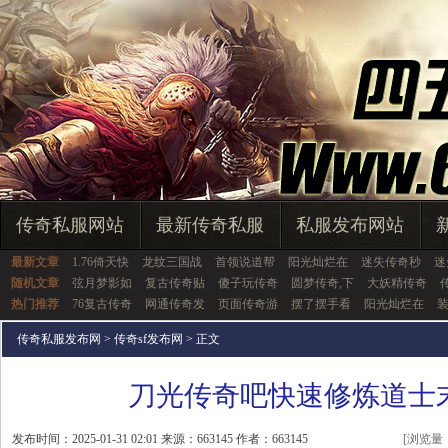
传奇私服网站
最新传奇私服
私服发布网站
最新文章
1.76倚天快
龙纹三国战
首领说道帮
阳光灿烂在
迷失传奇秒
迷
随机文章
弦月梦影如
复古传奇贴
傻子玩传奇
圆梦传奇,下
大妖精传奇
热门推荐
76复古传奇
网通传奇发
页面传奇游
摆了摆手看
阳光灿烂在
传奇私服发布网
>
传奇sf发布网
> 正文
刀光传奇吧快速修炼道士
发布时间：2025-01-31 02:01 来源：663145 作者：663145
[浏览量