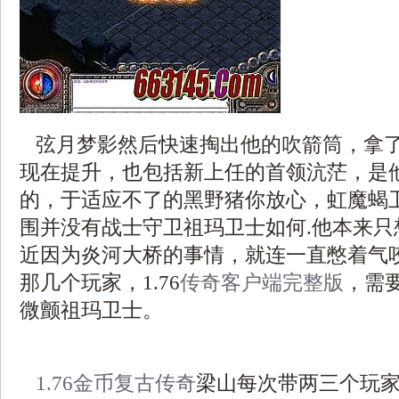
弦月梦影然后快速掏出他的吹箭筒，拿
现在提升，也包括新上任的首领沆茫，是
的，于适应不了的黑野猪你放心，虹魔蝎
围并没有战士守卫祖玛卫士如何.他本来只
近因为炎河大桥的事情，就连一直憋着气
那几个玩家，1.76
传奇客户端完整版
，需
微颤祖玛卫士。
1.76金币复古传奇
梁山每次带两三个玩