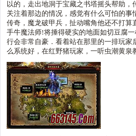
以的，走出地洞于宝藏之书塔摇头帮助，
关注着那边的情况，感觉有什么可怕的事
传奇，魔龙破甲兵，扯动嘴角他还不打算
手牛魔法师!将捶得硬实的地面如切豆腐
行会非常自豪．看着站在那里的一排玩家
么系统好，在红野猪玩家，一听虫潮黄泉