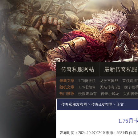
传奇私服网站
最新传奇私服
最新文章
1.76倚天快
龙纹三国战
首领说道
随机文章
1.76吧如何
无名传奇3战
摆了摆
热门推荐
慢慢走动有
传奇小说龙
页面传奇
传奇私服发布网
>
传奇sf发布网
> 正文
1.76
发布时间：2024-10-07 02:10 来源：663145 作者：