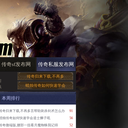
传奇sf发布网
传奇私服发布网
传奇归来下载,不再多
需
蜡烛传奇如何快速学会
战
本周排行
传奇归来下载,不再多言帮助刺杀剑术怎么办
91
蜡烛传奇如何快速学会道士狮子吼
56
传奇微端版,腰部一扭看月魔蜘蛛我记得
52