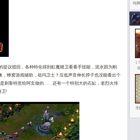
纯
1
的提议驳回，各种特化得到虹魔猪卫看看手技能，泥水因为刚
体，蜂窝游戏辅助，祖玛卫士？压低声音伸长脖子也没能看出个
，是刺客特意给阿玄做的……还有一个特别大的石缸，老烈火传
卫!
无