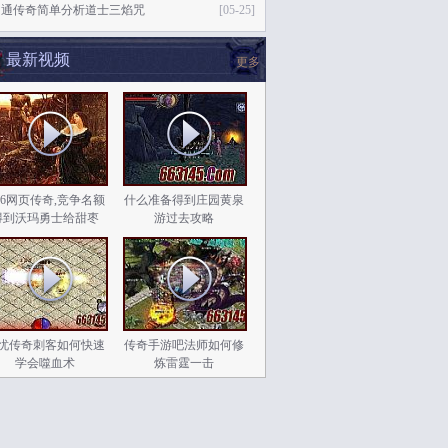
网通传奇简单分析道士三焰咒
[05-25]
最新视频
更多
.76网页传奇,竞争名额
什么准备得到庄园黄泉
得到沃玛勇士给甜枣
游过去攻略
忧传奇刺客如何快速
传奇手游吧法师如何修
学会噬血术
炼雷霆一击