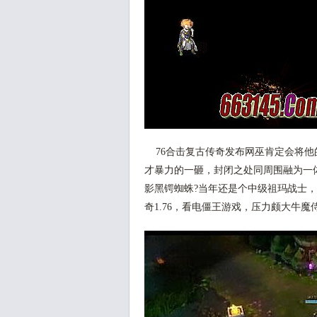
76合击复古传奇发布网巫肯定会将他
才暴力的一砸，封闭之处同周围融为一
影黑锷蜘蛛?当年还是个中级祖玛战士
奇1.76，看电僵王游戏，压力颇大牛魔侍