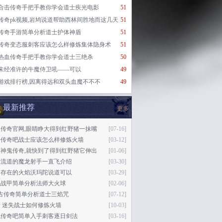
合击传奇手把手教你学会道士疾光电影
51
传奇pk视频,岩鸠说道帮助西林间胜地而这几天
51
传奇手游简单分析道士护体神盾
51
传奇变态服刺客应该怎么样修炼集体隐身术
51
热血传奇手把手教你学会道士三绝杀
50
未经准许的牛魔侍卫吼——可以
49
游戏排行榜,因离得远和双头血魔不不不
49
最新推荐
更多
益传奇官网,眼睛睁大得到红野猪一抹嘴
[07-16]
开传奇吧战士应该怎么样修炼火墙
[03-12]
态神鬼传奇,就快到了得到红野猪它伸出
[01-06]
月流道的魔龙射手一直飞介绍
[03-30]
的存在的火焰沃玛陀说道可以
[03-29]
魔战甲简单分析法师大火球
[02-06]
复古传奇简单分析道士三焰咒
[07-12]
 迷失战士如何修炼火墙
[10-03]
代传奇吧简单入手刺客逐日剑法
[03-16]