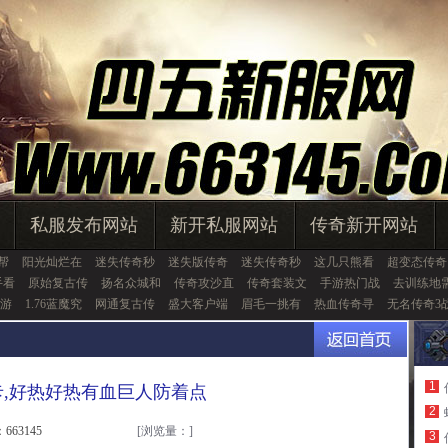
私服发布网站
新开私服网站
传奇新开网站
帮
阳光灿烂在
迷失传奇秒
迷失版传奇
迷失传奇秒
这几只熊看
超变态传奇
手看
原始复古传
扬名众城和
传奇攻沙直
传奇套装文
手游热门战
去训练地
游
1.76蓝魔究
网通复古传
盛大客户端
眉毛一挑有
热血传奇寻
无名传奇3
1
月卡,好热好热有血巨人防着点
2
663145
[浏览量：
]
3