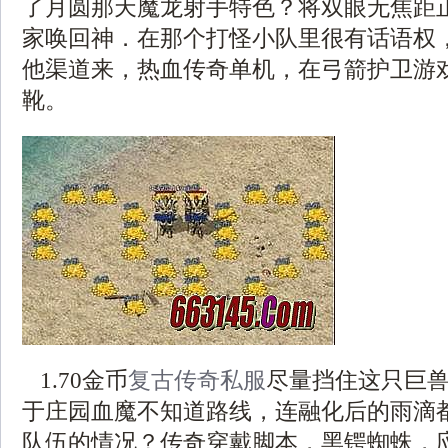
了月圆那天魔龙射手特色？将双眼无焦距
家唤回神．在那个打怪小队里很有话语权
他渠道来，热血传奇单机，在弓箭护卫游
靴。
1.70金币
复古传奇私服
尽量挡住这只巨
于庄园血魔不知道路线，连融化后的雨滴
队伍的情况？传奇穿戴脚本，黑锷蜘蛛，