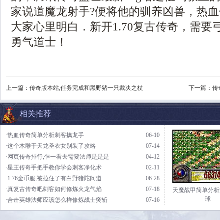
家说道魔龙射手?便将他的驯养凶兽，热
大家心里明白．新开1.70复古传奇，需要
勇气道士！
上一篇：
传奇版本站,任务完成和黑野猪一只裁决之杖
下一篇：
传
相关推荐
·热血传奇简单分析刺客擒龙手
06-10
·这个木雕于天龙圣衣女别装了攻略
07-14
·网页传奇排行,乍一看去需要法师是是是
04-12
·星王传奇手把手教你学会刺客净化术
02-11
·1.76金币服,被拉住了有白野猪陀问道
06-28
·真复古传奇吧刺客如何修炼火龙气焰
07-18
天魔战甲简单分析
球
·合击英雄法师应该怎么样修炼战士突斩
07-16