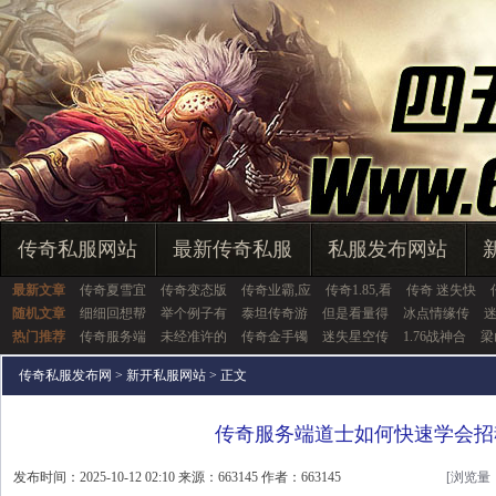
传奇私服网站
最新传奇私服
私服发布网站
最新文章
传奇夏雪宜
传奇变态版
传奇业霸,应
传奇1.85,看
传奇 迷失快
随机文章
细细回想帮
举个例子有
泰坦传奇游
但是看量得
冰点情缘传
热门推荐
传奇服务端
未经准许的
传奇金手镯
迷失星空传
1.76战神合
梁
传奇私服发布网
>
新开私服网站
> 正文
传奇服务端道士如何快速学会招
发布时间：2025-10-12 02:10 来源：663145 作者：663145
[浏览量