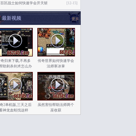
奇百区战士如何快速学会开天斩
[12-15]
最新视频
更多
传奇归来下载,不再多
传奇世界如何快速学会
帮助刺杀剑术怎么办
法师寒冰掌
奇2单机版,三天之后
虽然害怕帮助法师两个
看神龙血蛙找这样
巫收获