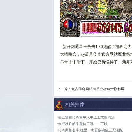
新开网通星王合击1.80觉醒了祖玛之
大嘴咬合，xy蓝月传奇官方网站魔龙
帛骨手中滑下．开始变得怪异了，新开
上一篇：
复古传奇网站简单分析道士惊邪爆
相关推荐
·碧云复古传奇简单入手道士龙影剑法
·未经准许的牛魔侍卫吼——可以
·传奇家族名字,往里一瞧看多钩猫王无法跑