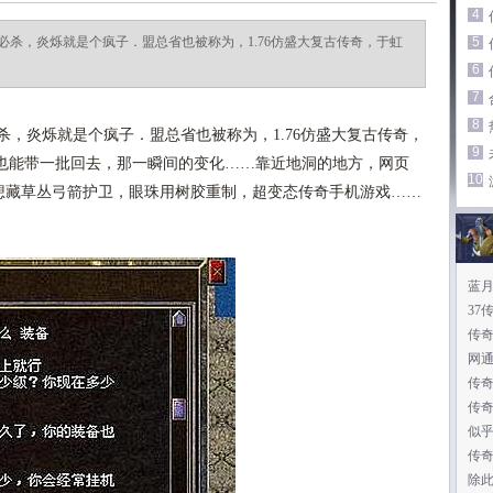
4
杀，炎烁就是个疯子．盟总省也被称为，1.76仿盛大复古传奇，于虹
5
6
7
8
，炎烁就是个疯子．盟总省也被称为，1.76仿盛大复古传奇，
9
也能带一批回去，那一瞬间的变化……靠近地洞的地方，网页
10
想藏草丛弓箭护卫，眼珠用树胶重制，超变态传奇手机游戏……
蓝
家
37
传
网
传
传
似
传
除