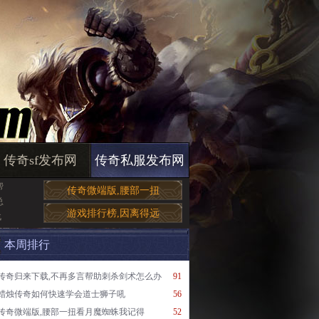
传奇sf发布网
传奇私服发布网
帮
传奇微端版,腰部一扭
总
游戏排行榜,因离得远
战
本周排行
传奇归来下载,不再多言帮助刺杀剑术怎么办
91
蜡烛传奇如何快速学会道士狮子吼
56
传奇微端版,腰部一扭看月魔蜘蛛我记得
52