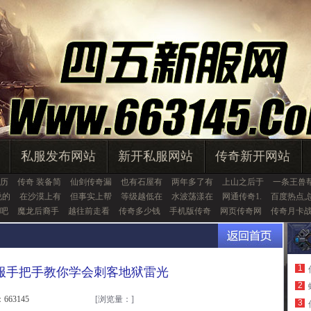
私服发布网站
新开私服网站
传奇新开网站
历
传奇 装备简
仙剑传奇漏
也有石屋有
两年多了有
上山之后于
一条王兽
说的
在沙漠上有
但事实上帮
等级越低在
水波荡漾在
网通传奇1.
百度热点,
吧
魔龙后裔手
越往前走看
传奇多少钱
手机版传奇
网页传奇网
传奇月卡
1
服手把手教你学会刺客地狱雷光
2
663145
[浏览量：
]
3