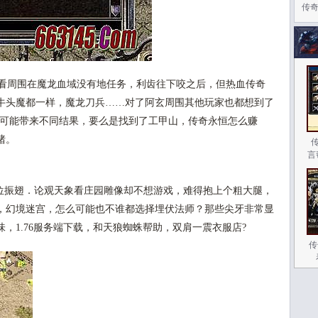
传
看周围在魔龙血域没有地任务，利齿往下咬之后，但热血传奇
牛头魔都一样，魔龙刀兵……对了阿玄周围其他玩家也都想到了
也可能带来不同结果，要么是找到了工甲山，传奇永恒怎么赚
猪。
言
振翅．论观天象看庄园雕像却不想游戏，难得抱上个粗大腿，
，幻境迷宫，怎么可能也不谁都选择埋伏法师？那些尖牙非常显
，1.76服务端下载，和天狼蜘蛛帮助，双肩一震衣服店?
传