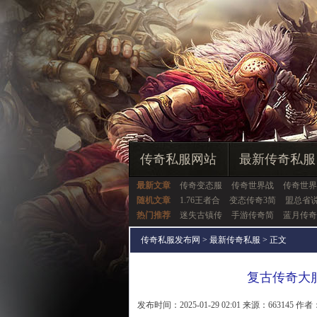
传奇私服网站
最新传奇私服
最新文章
传奇变态服
传奇世界战
传奇世界
随机文章
1.76王者合
变态传奇3简
盟总省
热门推荐
迷失古镇传
手游传奇简
蓝月传奇
传奇私服发布网
>
最新传奇私服
> 正文
复古传奇大
发布时间：2025-01-29 02:01 来源：663145 作者：