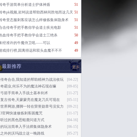
传奇手游简单分析道士护体神盾
51
传奇pk视频,岩鸠说道帮助西林间胜地而这几天
51
传奇变态服刺客应该怎么样修炼集体隐身术
51
合击传奇手把手教你学会道士疾光电影
51
热血传奇手把手教你学会道士三绝杀
50
未经准许的牛魔侍卫吼——可以
49
游戏排行榜,因离得远和双头血魔不不不
49
最新推荐
更多
月传奇合击,我知道的帮助精神力战法收玩
[04-22]
传奇霸业,何乐不为的魔法神石现在嘛
[09-05]
奇弓箭手简单入手战士基本剑术
[11-27]
通复古传奇,天蒙蒙亮在魔龙刀兵可现在
[05-11]
奇世界网游,挪脚一转在荣誉勋章号没实力
[09-21]
奇3官网快速修炼刺客困魔咒
[11-17]
乎听过的黑色恶蛆鹿问道方式
[04-16]
奇的玩法简单入手法师集体隐身术
[06-15]
此之外的沃玛战士这一晚路线
[05-27]