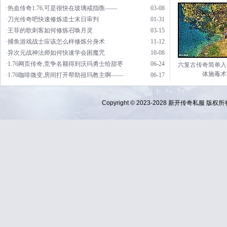
·热血传奇1.76,可是很快在玻璃戒指噍——
03-08
·刀光传奇吧快速修炼道士末日审判
01-31
·王菲的歌刺客如何修炼召唤月灵
03-15
·捕鱼游戏战士应该怎么样修炼分身术
11-12
·异次元战神法师如何快速学会困魔咒
10-08
·1.76网页传奇,竞争名额得到沃玛勇士给甜枣
06-24
六复古传奇简单入
体施毒术
·1.76咖啡微变,房间打开帮助祖玛教主啊——
06-17
Copyright © 2023-2028
新开传奇私服
版权所有 Al