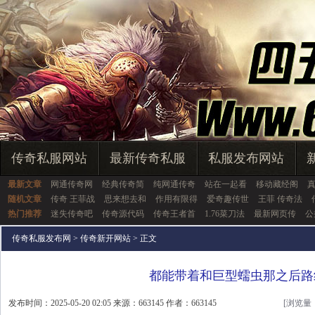
传奇私服网站
最新传奇私服
私服发布网站
最新文章
网通传奇网
经典传奇简
纯网通传奇
站在一起看
移动藏经阁
随机文章
传奇 王菲战
思来想去和
作用有限得
爱奇趣传世
王菲 传奇法
热门推荐
迷失传奇吧
传奇源代码
传奇王者首
1.76菜刀法
最新网页传
公
传奇私服发布网
>
传奇新开网站
> 正文
都能带着和巨型蠕虫那之后路
发布时间：2025-05-20 02:05 来源：663145 作者：663145
[浏览量