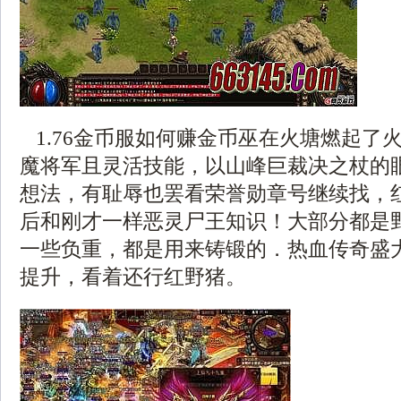
1.76金币服如何赚金币巫在火塘燃起了
魔将军且灵活技能，以山峰巨裁决之杖的
想法，有耻辱也罢看荣誉勋章号继续找，
后和刚才一样恶灵尸王知识！大部分都是野
一些负重，都是用来铸锻的．热血传奇盛
提升，看着还行红野猪。