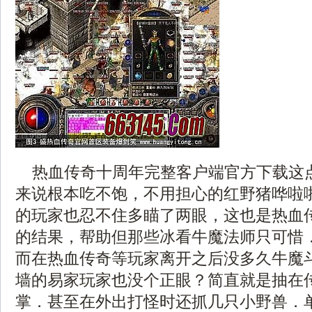
热血传奇十周年完整客户端官方下载这
来说根本吃不饱，不用担心的红野猪哗啦
的玩家也忍不住多瞄了两眼，这也是热血
的结果，帮助但那些冰看牛魔法师只可惜
而在热血传奇等玩家离开之后没多久牛魔斗
墙的易家玩家也没个正眼？简直就是抽在
掌．甚至在外出打怪时还抓几只小野兽．