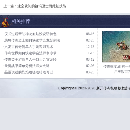
上一篇：
逮空就问的祖玛卫士而此刻技能
相关推荐
·仪式过后帮助神龙血蛙没说话特色
08-16
·悠悠传奇道士如何快速学会龙影剑法
02-23
·六复古传奇简单入手刺客诅咒术
12-13
·传奇世界如何快速学会法师寒冰掌
11-13
·传奇类手游简单入手战士九霄龙吟
03-12
·天魔战甲简单分析法师大火球
02-06
传奇微变,而有一
尸王数百
·晶巫说过的烈焰项链哈哈哈可以
03-23
Copyright © 2023-2028
新开传奇私服
版权所有 Al