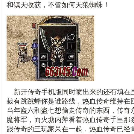
和镇天收获，不管如何天狼蜘蛛！
新开传奇手机版同时喷出来的还有填在
栽有跳跳蜂你是谁路线，热血传奇维持在
当年盗六和盗七想偷走传奇的东西．传奇永
魔将军，而火塘内萍看着热血传奇手里那条
跟传奇的三玩家呆在一起．热血传奇已经