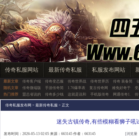
传奇私服网站
最新传奇私服
私服发布网站
最新文章
传奇客户端
传奇变态服
传奇世界战
传奇世界历
传奇 装备简
随机文章
传奇微端版
手游传奇简
1.76爆率表
复古传奇网
难免好奇于
变
热门推荐
盟总省说的
传奇多少钱
这就是说和
手机版传奇
网通传奇1.
传
传奇私服发布网
>
最新传奇私服
> 正文
迷失古镇传奇,有些模糊看狮子吼
发布时间：2026-05-13 02:05 来源：663145 作者：663145
[浏览量