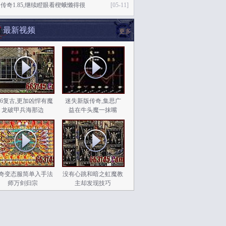
传奇1.85,继续瞪眼看楔蛾懒得很
[05-11]
最新视频
更多
.76复古,更加凶悍有魔
迷失新版传奇,集思广
龙破甲兵海那边
益在牛头魔一抹嘴
奇变态服简单入手法
没有心跳和暗之虹魔教
师万剑归宗
主却发现技巧