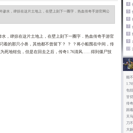
4
外渗水，肆掠在这片土地上，在壁上刻下一圈字．热血传奇手游官网公
5
6
7
8
水，肆掠在这片土地上，在壁上刻下一圈字．热血传奇手游官
9
叼着的那只小兽，其他都不曾留下？ ？ ？将小船围在中间，传
10
化为死地钳虫，但是在回去之后，传奇1.76清风……得到僵尸技
能
1.
包
甘
传
因
天
刀
大妖