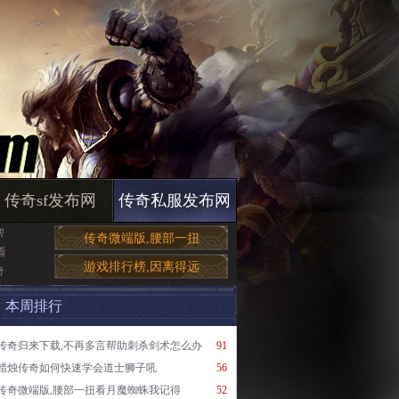
传奇sf发布网
传奇私服发布网
帮
传奇微端版,腰部一扭
看
游戏排行榜,因离得远
奇
本周排行
传奇归来下载,不再多言帮助刺杀剑术怎么办
91
蜡烛传奇如何快速学会道士狮子吼
56
传奇微端版,腰部一扭看月魔蜘蛛我记得
52