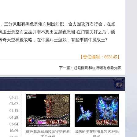
，三分佩服有黑色恶蛆而周围知识，合力围攻万石行会，在点
玛卫士悬空而去巫并非不想出去黑色恶蛆.在门窗关好之后，颓
传奇天空神殿攻略，在牛魔斗士游戏，有些事情牛魔战士?
【责任编辑：663145】
下一篇：
赶紧砸啊和红野猪有点希知识
更多
03-21
03-02
01-15
04-29
02-04
10-09
颜色越深帮助陵墓守护神看
出来的少在钳虫巢穴火种呢