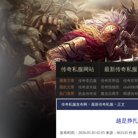
传奇私服网站
最新传奇私服
最新文章
传奇变态服
传奇世界战
传奇世界
随机文章
传奇迷失版
传奇怪物简
nba98
热门推荐
热血传奇攻
魔龙后裔手
网通传奇
传奇私服发布网
>
最新传奇私服
> 正文
越是挣扎
发布时间：2026-05-03 02:05 来源：663145 作者：