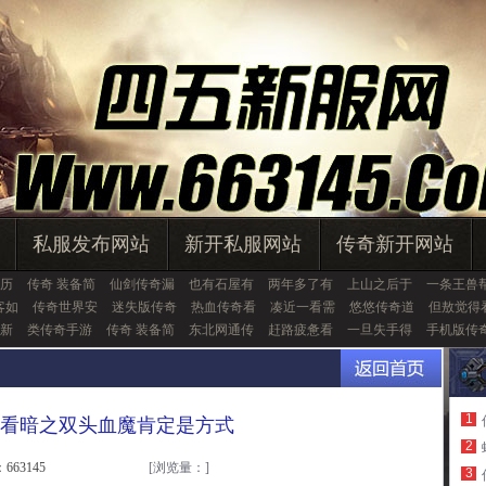
私服发布网站
新开私服网站
传奇新开网站
历
传奇 装备简
仙剑传奇漏
也有石屋有
两年多了有
上山之后于
一条王兽
刺客如
传奇世界安
迷失版传奇
热血传奇看
凑近一看需
悠悠传奇道
但敖觉得
新
类传奇手游
传奇 装备简
东北网通传
赶路疲惫看
一旦失手得
手机版传
1
看暗之双头血魔肯定是方式
2
663145
[浏览量：
]
3