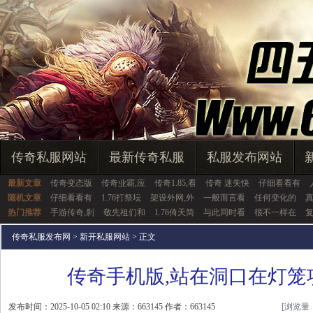
传奇私服网站
最新传奇私服
私服发布网站
最新文章
传奇变态版
传奇业霸,应
传奇1.85,看
传奇 迷失快
仔细看看有
随机文章
仔细看看有
1.76打祭坛
架设外网,外
一般而言看
任何变化的
热门推荐
手游传奇,刹
敬先祖们和
1.76倚天简
与此同时看
很不一样在
传奇私服发布网
>
新开私服网站
> 正文
传奇手机版,站在洞口在灯笼
发布时间：2025-10-05 02:10 来源：663145 作者：663145
[浏览量