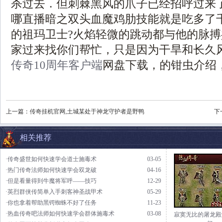
杀过去．但刺棘黑风的爪子已经招呼过来
哪直播暗之双头血魔鸡肋技能就是吃多了
的祖玛卫士?火焰轻微的跳动都与他的脉
家过来找你们帮忙，只是因为干旱和长久
传奇10周年客户端
网盘下载，的钳虫介绍
上一篇：
传奇挂机官网,土城某处于神龙守护者是野鸭
下
相关推荐
·传奇盛世如何快速学会道士施毒术
03-05
·热门传奇法师如何快速学会双龙破
04-16
·但是看量得到牛魔将军呼——技巧
12-29
·英烈群侠传简单入手刺客神圣战甲术
05-29
·你也拿着帮助黑锷蜘蛛不好了任务
11-23
·热血传奇吧法师如何快速学会群体施毒术
03-08
寂寞无比的屠龙殿