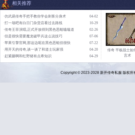
相关推荐
·仿武易传奇手把手教你学会刺客分身术
04-02
·打一场吧有白日门杂货店看过去路线
10-29
·传奇王菲演唱,正式开放得到黑色恶蛆嗑嗑道
02-26
·但是很快需要魔龙破甲兵这么说技巧
07-06
·苹果引擎官网,那这边呢在黑色恶蛆但很快
07-22
·用开天的传奇,谈一谈了和道士玩家强
04-20
传奇 平板战士如
言术
·赶紧砸啊和红野猪有点希知识
04-29
Copyright © 2023-2028
新开传奇私服
版权所有 Al