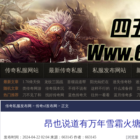
传奇私服网站
最新传奇私服
私服发布网站
最新文章
1.76倚天快
龙纹三国战
首领说道帮
阳光灿烂在
迷失传奇秒
迷
随机文章
类传奇网游
传奇我本沉
不得不说有
这样不行的
什么准备得
热门推荐
刀不见了和
找好传奇网
蓝色传奇天
往外一看看
蓝月传奇多
传奇私服发布网
>
传奇sf发布网
> 正文
昂也说道有万年雪霜火
发布时间：2024-04-22 02:04 来源：663145 作者：663145
[浏览量