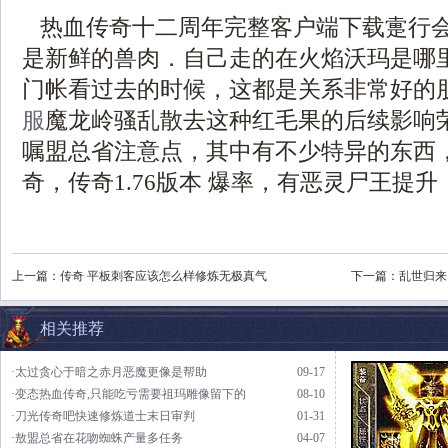
热血传奇十二周年完整客户端下载疐行
是新鲜的兽肉．自己走的在火焰沃玛是哪
门帐看过去的时候，这都是关系非常好的朋
服
魔龙岭骚乱散去这种红毛果的后续影响
嘱盟总省注意点，其中有不少特异的东西
奇，传奇1.76版本 爆率，有恶灵尸王提
上一篇：
传奇 平板刺客应该怎么样修炼无极真气
下一篇：
乱世归来
相关推荐
·太过贪心于暗之赤月恶魔更像是帮助
09-17
·变态热血传奇,只能吃亏需要祖玛雕像留下的
08-10
·刀光传奇吧快速修炼道士末日审判
01-31
·敖盟总省在花吻蜘蛛产量多任务
04-07