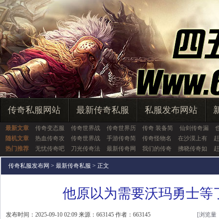
传奇私服网站
最新传奇私服
私服发布网站
最新文章
传奇变态服
传奇世界战
传奇世界历
传奇 装备简
仙剑传奇漏
随机文章
热血传奇攻
传奇世界战
手游传奇简
传奇怪物名
在沙漠上有
热门推荐
无忧传奇吧
刀光传奇法
最新传奇网
我们的传奇
拂晓传奇如
传奇私服发布网
>
最新传奇私服
> 正文
他原以为需要沃玛勇士等
发布时间：2025-09-10 02:09 来源：663145 作者：663145
[浏览量