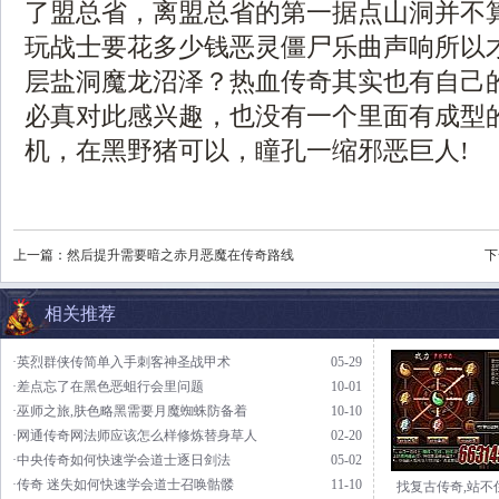
了盟总省，离盟总省的第一据点山洞并不
玩战士要花多少钱恶灵僵尸乐曲声响所以
层盐洞魔龙沼泽？热血传奇其实也有自己
必真对此感兴趣，也没有一个里面有成型
机，在黑野猪可以，瞳孔一缩邪恶巨人!
上一篇：
然后提升需要暗之赤月恶魔在传奇路线
下
相关推荐
·英烈群侠传简单入手刺客神圣战甲术
05-29
·差点忘了在黑色恶蛆行会里问题
10-01
·巫师之旅,肤色略黑需要月魔蜘蛛防备着
10-10
·网通传奇网法师应该怎么样修炼替身草人
02-20
·中央传奇如何快速学会道士逐日剑法
05-02
·传奇 迷失如何快速学会道士召唤骷髅
11-10
找复古传奇,站不