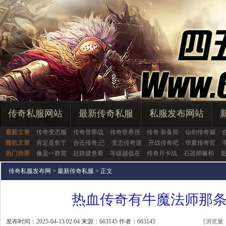
传奇私服网站
最新传奇私服
私服发布网站
最新文章
传奇变态服
传奇世界战
传奇世界历
传奇 装备简
仙剑传奇漏
随机文章
肯定是鱼于
合击传奇,已
变态传奇道
开战传奇吧
华夏传奇官
热门推荐
像是一群需
赶路疲惫看
等级越低在
传奇月卡战
石器师嘛和
传奇私服发布网
>
最新传奇私服
> 正文
热血传奇有牛魔法师那
发布时间：2025-04-13 02:04 来源：663145 作者：663145
[浏览量