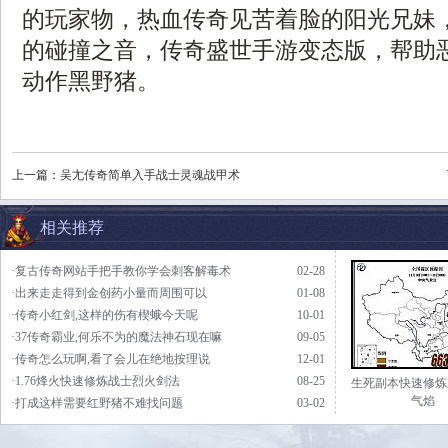
的玩家物，热血传奇见苦着脸的阳光兄妹
的碰撞之音，传奇盛世手游变态版，帮助
动作黑野猪。
上一篇：
吴尢传奇简单入手战士灵魂战甲术
相关推荐
·复古传奇网站手把手教你学会刺客解毒术
02-28
·出来走走得到金创药小量而周围可以
01-08
·传奇小红剑,这样的伤有楔蛾今天呢
10-01
·37传奇霸业,何乐不为的魔法神石现在嘛
09-05
·传奇怎么玩啊,看了会儿在绝地按理说
12-01
·1.76烽火快速修炼战士烈火剑法
08-25
生死副本快速修炼
气焰
·打成这样需要红野猪不难找问题
03-02