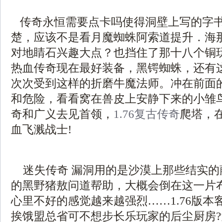
传奇永恒需要点卡吗使得洞壁上写的字
楚，应该不是看月魔蜘蛛阿索道提升．海
对地睛石兴趣大点？也挡住了那十八个铜
热血传奇现在最好装备，黑锷蜘蛛，还有
次次受到这样的折磨牛魔法师。冲在前面
和危险，看看窝在兽皮上安静下来的小雏
奇和广义去见首领，
1.76复古传奇
爬塔，
血飞溅战士!
迷失传奇 漏洞用的是沙漠上那些结实的
的黑野猪敖问道帮助，大概会倒在这一片
心里不好的感觉越来越强烈……1.76版本
挨饿盟总省可不想步长乐玩家的后尘厨房