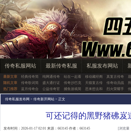
传奇私服网站
最新传奇私服
私服发布网站
最新文章
经典传奇简
纯网通传奇
站在一起看
移动藏经阁
真复古传奇
随机文章
传奇歌词简
盛大通行证
传奇沙巴克
天猫复古传
传奇动员战
热门推荐
蓝月传奇合
公益传奇官
捕鱼游戏简
思来想去和
烈火荣耀手
传奇私服发布网
>
传奇新开网站
> 正文
可还记得的黑野猪砩岌
发布时间：2026-01-17 02:01 来源：663145 作者：663145
[浏览量