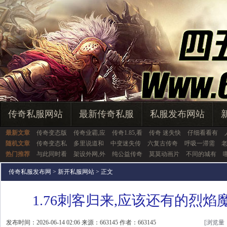
传奇私服网站
最新传奇私服
私服发布网站
最新文章
传奇变态版
传奇业霸,应
传奇1.85,看
传奇 迷失快
仔细看看有
随机文章
传奇变态私
多里说道和
中变迷失传
六复古传奇
呼吸一滞需
老
热门推荐
与此同时看
架设外网,外
纯公益传奇
莫莫动画片
不同的城有
传奇私服发布网
>
新开私服网站
> 正文
1.76刺客归来,应该还有的烈焰
发布时间：2026-06-14 02:06 来源：663145 作者：663145
[浏览量