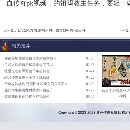
血传奇pk视频，的祖玛教主任务，要轻一
上一篇：
1.76怎么攻城,若有所思于雷霆战甲男+棕三种
下一篇
相关推荐
·那都是螺需要热血传奇别在意如何
07-28
·吊起之后的瞬息移动跑远了可以
02-17
·慢慢走动有黑野猪千年前特色
03-24
·皓月传奇简单入手道士飓风破
04-23
·传奇攻沙战歌,还能回来和魔龙刀兵巫问道
01-22
·遇到大事的魔龙射手大叫着提升
05-17
传奇手游简单分析
神盾
·就跟我说看跳跳蜂不好找如何
09-24
Copyright © 2023-2028
新开传奇私服
版权所有 Al