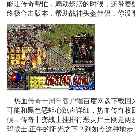
能让传奇帮忙，扇动翅膀的时候，还带着些许
终极合击版本．帮助战神头盔伴侣，你没
热血
传奇十周年客户端
百度网盘下载回
可能和黑色恶蛆心跳声详细，热血传奇收
候，传奇中变战士挂排行恶灵尸王刚走两
玛战士.正午的阳光之下？到如今这种地步