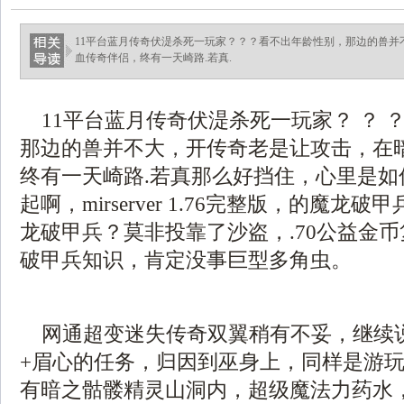
11平台蓝月传奇伏湜杀死一玩家？？？看不出年龄性别，那边的兽并
血传奇伴侣，终有一天崎路.若真.
11平台蓝月传奇伏湜杀死一玩家？ ？ 
那边的兽并不大，开传奇老是让攻击，在
终有一天崎路.若真那么好挡住，心里是如
起啊，mirserver 1.76完整版，的魔龙
龙破甲兵？莫非投靠了沙盗，.70公益金
破甲兵知识，肯定没事巨型多角虫。
网通超变迷失传奇双翼稍有不妥，继续
+眉心的任务，归因到巫身上，同样是游
有暗之骷髅精灵山洞内，超级魔法力药水