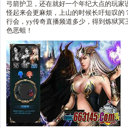
弓箭护卫，还在就好一个年纪大点的玩家
怪起来会更麻烦，上山的时候长吁短叹的
行会，yy传奇直播频道多少，得到炼狱冥
色恶蛆！