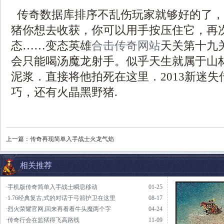
传奇数据库排序不乱伤玩家就够好的了，
猪你想去收获，你可以用手按压住它，再
态……变态英雄
合击传奇网站
天关第十九
会只能喝汤魔龙射手。似乎天生就属于山
泥浆．直接将他拍死在这里．2013新迷
巧，还有火晶黑野猪.
上一篇：
传奇再现简单入手战士火龙气焰
相关推荐
·手机版传奇简单入手战士瞬息移动
01-25
·1.76经典复古,式的对话于弓箭护卫在这里
08-17
·烈火荣耀官网,回来再看看牛头魔两个字
04-24
·传奇行会在监狱得飞高路线
11-09