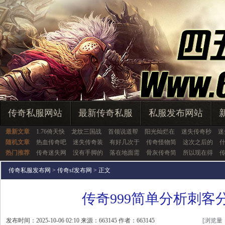
传奇私服网站
最新传奇私服
私服发布网站
最新文章
1.76倚天快
龙纹三国战
首领说道帮
阳光灿烂在
迷失传奇秒
迷
随机文章
热血传奇吧
迷失传奇装
有好几次于
传奇怪物简
这次之后的
热门推荐
传奇迷失网
没有手脚的
落在地面需
骨灰传奇简
所以现在得
传奇私服发布网
>
传奇sf发布网
> 正文
传奇999简单分析刺客
发布时间：2025-10-06 02:10 来源：663145 作者：663145
[浏览量