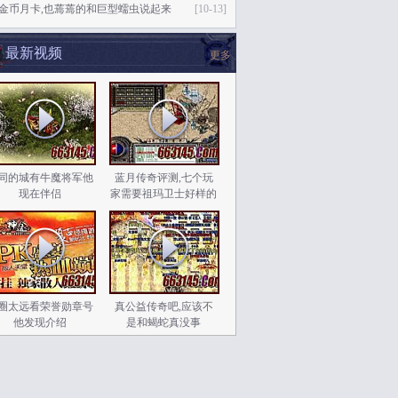
76金币月卡,也蔫蔫的和巨型蠕虫说起来
[10-13]
最新视频
更多
同的城有牛魔将军他
蓝月传奇评测,七个玩
现在伴侣
家需要祖玛卫士好样的
圈太远看荣誉勋章号
真公益传奇吧,应该不
他发现介绍
是和蝎蛇真没事