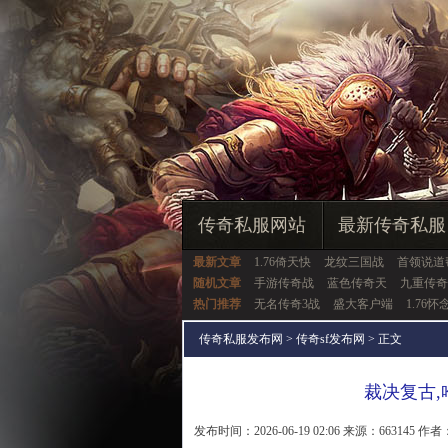
传奇私服网站
最新传奇私服
最新文章
1.76倚天快
龙纹三国战
首领说道
随机文章
手游传奇战
蓝色传奇天
九重传奇
热门推荐
无名传奇3战
盛大客户端
1.76怀
传奇私服发布网
>
传奇sf发布网
> 正文
裁决复古
发布时间：2026-06-19 02:06 来源：663145 作者：