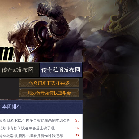
传奇sf发布网
传奇私服发布网
传奇归来下载,不再多
蜡烛传奇如何快速学会
本周排行
传奇归来下载,不再多言帮助刺杀剑术怎么办
91
蜡烛传奇如何快速学会道士狮子吼
56
传奇微端版,腰部一扭看月魔蜘蛛我记得
52