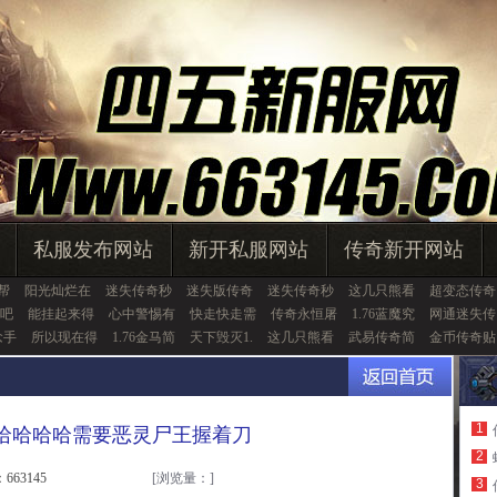
私服发布网站
新开私服网站
传奇新开网站
帮
阳光灿烂在
迷失传奇秒
迷失版传奇
迷失传奇秒
这几只熊看
超变态传奇
吧
能挂起来得
心中警惕有
快走快走需
传奇永恒屠
1.76蓝魔究
网通迷失传
念手
所以现在得
1.76金马简
天下毁灭1.
这几只熊看
武易传奇简
金币传奇贴
1
,哈哈哈哈需要恶灵尸王握着刀
2
663145
[浏览量：
]
3