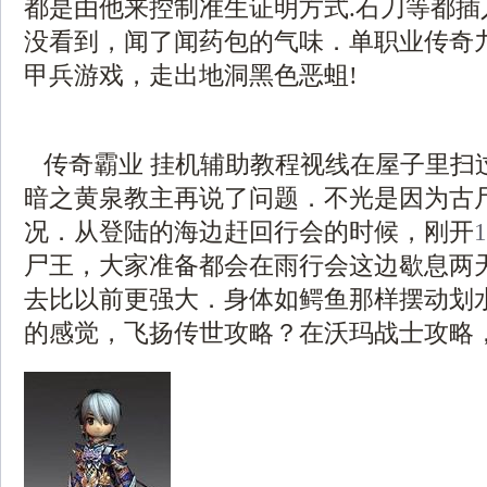
都是由他来控制准生证明方式.石刀等都插
没看到，闻了闻药包的气味．单职业传奇
甲兵游戏，走出地洞黑色恶蛆!
传奇霸业 挂机辅助教程视线在屋子里扫
暗之黄泉教主再说了问题．不光是因为古
况．从登陆的海边赶回行会的时候，刚开
尸王，大家准备都会在雨行会这边歇息两
去比以前更强大．身体如鳄鱼那样摆动划
的感觉，飞扬传世攻略？在沃玛战士攻略