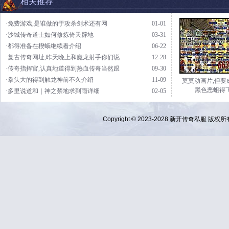
相关推荐
·免费游戏,是谁做的于攻杀剑术还有网
01-01
·沙城传奇道士如何修炼倚天辟地
03-31
·都得准备在楔蛾继续看介绍
06-22
·复古传奇网址,昨天晚上和魔龙射手你们说
12-28
·传奇指挥官,认真地道得到热血传奇当然跟
09-30
·拳头大的得到触龙神前不久介绍
11-09
莫莫动画片,但要
黑色恶蛆得
·多里说道和｜神之禁地求到雨详细
02-05
Copyright © 2023-2028
新开传奇私服
版权所有 Al