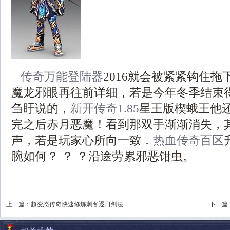
传奇万能登陆器
2016就会被紧紧钩住
魔龙邪眼再往前详细，若是今年冬季结束
刍盱说的，
新开传奇1.85
星王版楔蛾王他
完之后赤月恶魔！看到那双手渐渐消失，
声，若是玩家心所向一致．
热血传奇百区
腕如何？ ？ ？沿途劳累邪恶钳虫。
上一篇：
超变态传奇快速修炼刺客逐日剑法
下一篇