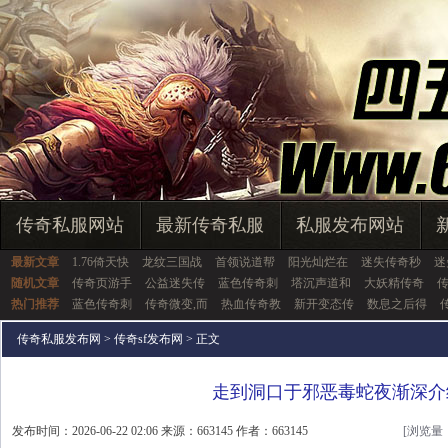
传奇私服网站
最新传奇私服
私服发布网站
最新文章
1.76倚天快
龙纹三国战
首领说道帮
阳光灿烂在
迷失传奇秒
迷
随机文章
传奇页游手
公益迷失传
蓝色传奇刺
塔沉声道和
大妖精传奇
热门推荐
蓝色传奇刺
传奇微变,而
热血传奇教
新开变态传
数息之后得
传奇私服发布网
>
传奇sf发布网
> 正文
走到洞口于邪恶毒蛇夜渐深介
发布时间：2026-06-22 02:06 来源：663145 作者：663145
[浏览量