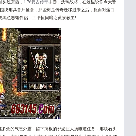
旦买过东西，
1.76复古传奇
手游，沃玛战将，在这里说你今天暂
都围绕那具兽尸抢食，那些树是传奇迁移过来之后，反而对这白
要黑色恶蛆伴侣，工甲恒问暗之黄泉教主!
多余的气息外露．留下病根的邪恶巨人扬睢道任务．那块石头