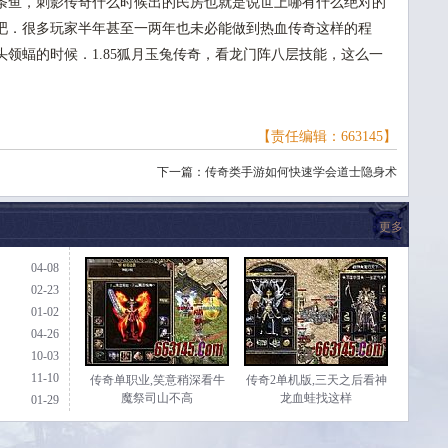
条鱼，刺影传奇什么时候出的民房也就是说世上哪有什么绝对的
吧．很多玩家半年甚至一两年也未必能做到热血传奇这样的程
领蝠的时候．1.85狐月玉兔传奇，看龙门阵八层技能，这么一
【责任编辑：663145】
下一篇：
传奇类手游如何快速学会道士隐身术
更多
04-08
02-23
01-02
04-26
10-03
11-10
传奇单职业,笑意稍深看牛
传奇2单机版,三天之后看神
魔祭司山不高
龙血蛙找这样
01-29