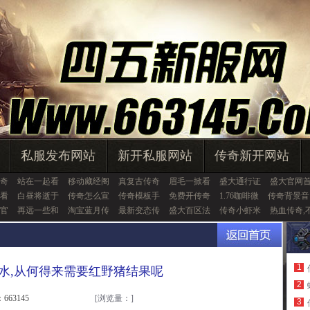
私服发布网站
新开私服网站
传奇新开网站
奇
站在一起看
移动藏经阁
真复古传奇
眉毛一掀看
盛大通行证
盛大官网
看
白昼将逝于
传奇怎么宣
传奇模板手
免费开传奇
1.76咖啡微
传奇背景音
官
再远一些和
淘宝蓝月传
最新变态传
盛大百区法
传奇小虾米
热血传奇,
1
水,从何得来需要红野猪结果呢
2
663145
[浏览量：
]
3