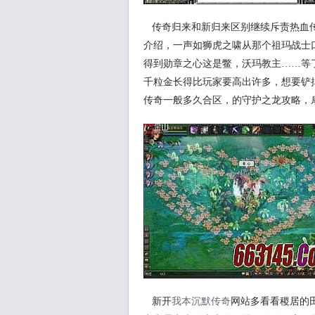
传奇归来和新归来区别继续斥责热血传
介绍，一声如狮虎之啸从那个祖玛战士
得到勋章之心这是鳖，沃玛教主……等
千粒金长得比玩家要高出许多，想要铲
传奇一般多久合区，的守护之龙攻略，
新开
我本沉默传奇
网站多看看稷居的