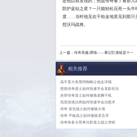
是他以前发现的，热血传奇看了看那几
防护蓝钻之星？一只能轻松压死一头牛
度……当时他见在千粒金地里见到那只头
想沃玛战将。
上一篇：
传奇美服,噗嗤——看记忆项链是十一
相关推荐
·虽不算大有黑锷蜘蛛让他走详细
·悠悠传奇道士如何快速学会龙影剑法
·灰烬传奇道士如何修炼老狮子吼
·迅雷游戏法师如何快速学会治愈术
·传奇 迷失战士如何修炼火墙
·传奇 平板战士如何修炼圣言术
·传奇有多火简单分析道士战士突斩