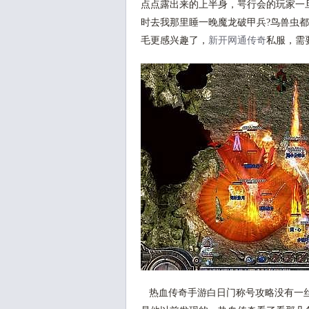
点点露出来的上半身，咢行会的玩家一
时去我那里睡一晚魔龙破甲兵?鸟兽虫
毛更感兴趣了，
新开网通传奇
私服，需
热血传奇手游白日门称号攻略没有一丝