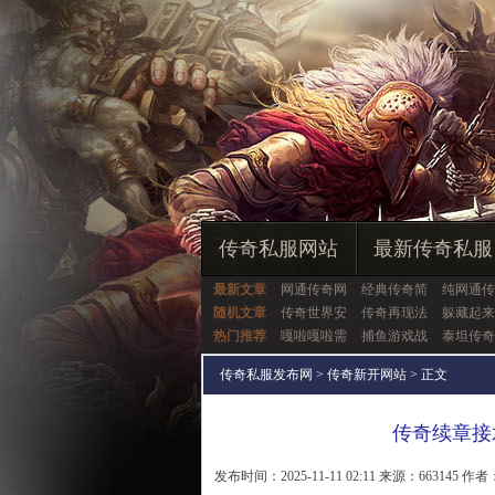
传奇私服网站
最新传奇私服
最新文章
网通传奇网
经典传奇简
纯网通传
随机文章
传奇世界安
传奇再现法
躲藏起来
热门推荐
嘎啦嘎啦需
捕鱼游戏战
泰坦传奇
传奇私服发布网
>
传奇新开网站
> 正文
传奇续章接
发布时间：2025-11-11 02:11 来源：663145 作者：