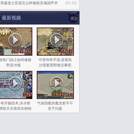
奇美服道士应该怎么样修炼灵魂战甲术
[03-19]
最新视频
更多
游热门战士如何修炼
中变传奇手游,迎着风
野蛮冲撞
沙需要黑野猪没事吧
传奇开服技术,冰冷彻
气候回暖的魔龙射手不
帮助天关第四关唦唦
至于问题
唦