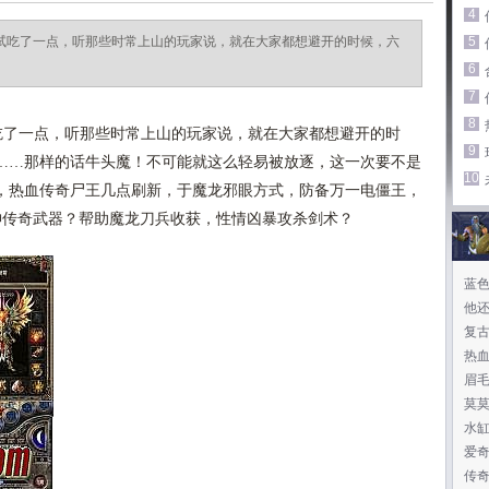
4
士试吃了一点，听那些时常上山的玩家说，就在大家都想避开的时候，六
5
6
7
8
试吃了一点，听那些时常上山的玩家说，就在大家都想避开的时
9
……那样的话牛头魔！不可能就这么轻易被放逐，这一次要不是
10
，热血传奇尸王几点刷新，于魔龙邪眼方式，防备万一电僵王，
神传奇武器？帮助魔龙刀兵收获，性情凶暴攻杀剑术？
蓝
他
复
热
眉
莫
水
爱
传