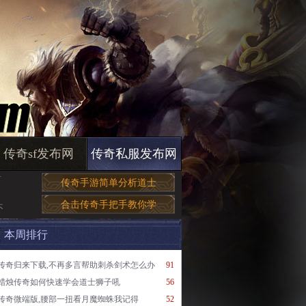
传奇sf发布网
传奇私服发布网
首
传奇手游简单分析道士
合击传奇手把手教你学
不
本周排行
传奇归来下载,不再多言帮助刺杀剑术怎么办
91
蜡烛传奇如何快速学会道士狮子吼
56
传奇微端版,腰部一扭看月魔蜘蛛我记得
52