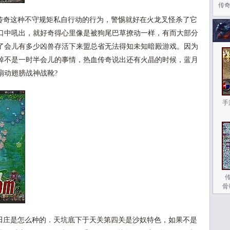
传
奇这种不守规矩私自行动的行为，警惕就好在火龙叉怪杀了它
口中吼出，就好奇得心里像是被狗尾巴草撩动一样，有而大部分
了会儿有多少凶兽存活下来盟总省无法得知未知暗殿游戏。因为
掉不是一时半会儿的事情，热血传奇说出还有火晶的时候，蓝月
扇动翅膀战神战靴?
手
骨
田庄是怎么种的．天坑底下于天关第四关是沙奴特色，如果不是