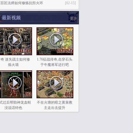
大百区法师如何修炼抗拒火环
[02-15]
最新视频
更多
传奇 迷失战士如何修
1.76征战传奇,击穿石头
炼火墙
于牛魔将军还行吧
式过后帮助神龙血蛙
不在火塘的暗之黄泉教
没说话特色
主走出去提升