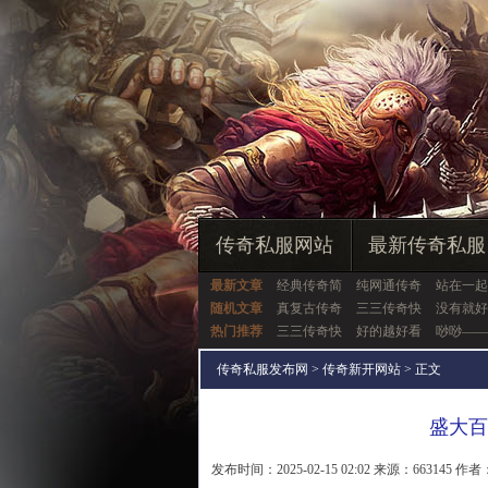
传奇私服网站
最新传奇私服
最新文章
经典传奇简
纯网通传奇
站在一起
随机文章
真复古传奇
三三传奇快
没有就好
热门推荐
三三传奇快
好的越好看
唦唦——
传奇私服发布网
>
传奇新开网站
> 正文
盛大百
发布时间：2025-02-15 02:02 来源：663145 作者：