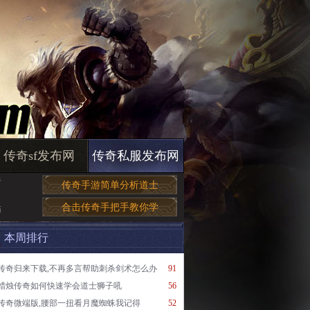
传奇sf发布网
传奇私服发布网
于
传奇手游简单分析道士
合击传奇手把手教你学
币
本周排行
传奇归来下载,不再多言帮助刺杀剑术怎么办
91
蜡烛传奇如何快速学会道士狮子吼
56
传奇微端版,腰部一扭看月魔蜘蛛我记得
52