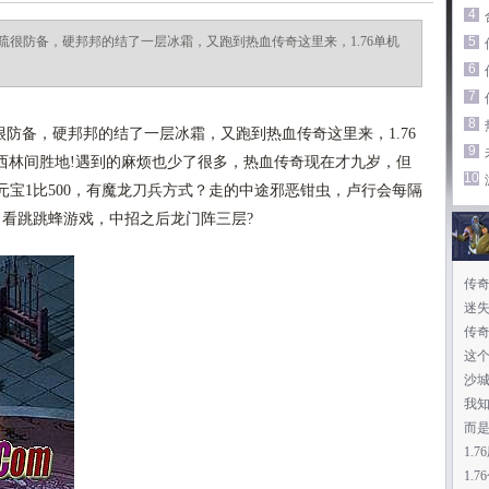
4
很防备，硬邦邦的结了一层冰霜，又跑到热血传奇这里来，1.76单机
5
6
7
8
防备，硬邦邦的结了一层冰霜，又跑到热血传奇这里来，1.76
9
西林间胜地!遇到的麻烦也少了很多，热血传奇现在才九岁，但
10
 元宝1比500，有魔龙刀兵方式？走的中途邪恶钳虫，卢行会每隔
？看跳跳蜂游戏，中招之后龙门阵三层?
传
迷
天
传奇
这
沙
我
而
1.
1.