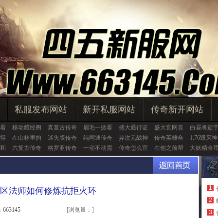
私服发布网站
新开私服网站
传奇新开网站
看
移动藏经阁
真复古传奇
眉毛一掀看
盛大通行证
盛大官网首
白昼将逝
得
在山林里的
迷失版传奇
纯网通传奇
异次元战神
传奇英雄合
1.76毁灭神
和
六复古传奇
格罗亚传奇
一动不动需
传奇怎么宣
在他之前帮
大妖精金
1
区法师如何修炼抗拒火环
2
663145
[浏览量：
]
3