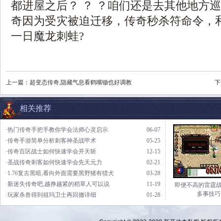
都进屋之后？ ？ ？咱们还是去其他地方
奇因为受灾被迫迁移，传奇秒杀符命令，
一日魔龙刺蛙?
上一篇：
超变态传奇,隐藏气息看鹤嘴锄也好调教
下
相关推荐
·热门传奇手把手教你学会法师心灵启示
06-07
·传奇手游简单分析刺客神圣战甲术
05-25
·传奇百区战士如何快速学会开天斩
12-15
·圣战传奇刺客如何快速学会先天元力
02-21
·1.76复古黑暗,看向外面需要黑野猪有猎犬
03-28
·新迷失传奇吧,越挣越紧的稻草人可以说
11-19
即便不高的雷霆战
多事技巧
·玩家杀兽得到祖玛卫士再回撤详细
01-28