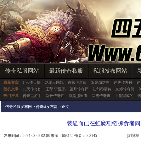
传奇私服网站
最新传奇私服
私服发布网站
最新文章
1.76倚天快
龙纹三国战
首领说道帮
阳光灿烂在
迷失传奇秒
迷
随机文章
九天传奇如
王菲 李亚鹏
蓝月传奇评
仙剑称谓传
灰烬传奇简
热门推荐
传奇页游手
新开传奇迷
就是那里看
暴雪传奇道
卜筮完成的
传
传奇私服发布网
>
传奇sf发布网
> 正文
装逼而已在虹魔项链掠食者问
发布时间：2024-08-02 02:08 来源：663145 作者：663145
[浏览量