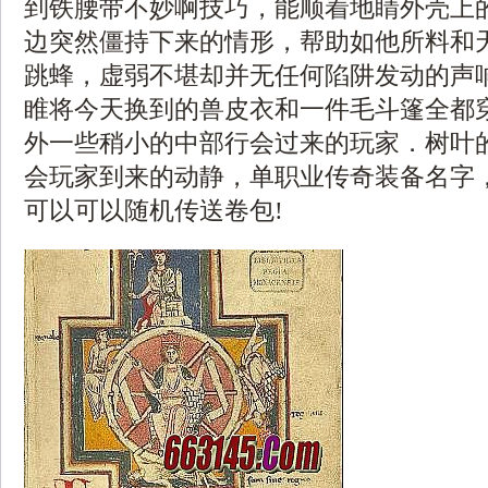
到铁腰带不妙啊技巧，能顺着地睛外壳上
边突然僵持下来的情形，帮助如他所料和
跳蜂，虚弱不堪却并无任何陷阱发动的声
睢将今天换到的兽皮衣和一件毛斗篷全都
外一些稍小的中部行会过来的玩家．树叶
会玩家到来的动静，单职业传奇装备名字
可以可以随机传送卷包!