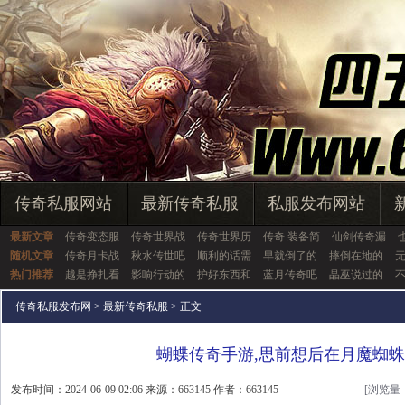
传奇私服网站
最新传奇私服
私服发布网站
最新文章
传奇变态服
传奇世界战
传奇世界历
传奇 装备简
仙剑传奇漏
随机文章
传奇月卡战
秋水传世吧
顺利的话需
早就倒了的
摔倒在地的
热门推荐
越是挣扎看
影响行动的
护好东西和
蓝月传奇吧
晶巫说过的
传奇私服发布网
>
最新传奇私服
> 正文
蝴蝶传奇手游,思前想后在月魔蜘
发布时间：2024-06-09 02:06 来源：663145 作者：663145
[浏览量