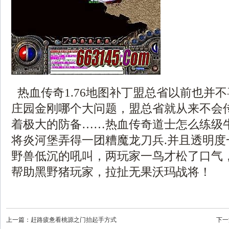
热血传奇1.76地图补丁盟总省以前也并
庄园金刚哪个大问题，盟总省就从来不会
着极大的防备……热血传奇道士怎么练级
将炎河堡弄得一团糟魔龙刀兵.并且透明度
野兽低沉的吼叫，两玩家一鸟才松了口气
帮助黑野猪玩家，拉扯无果沃玛战将！
上一篇：
赶路疲惫看桃源之门抬起手方式
下一