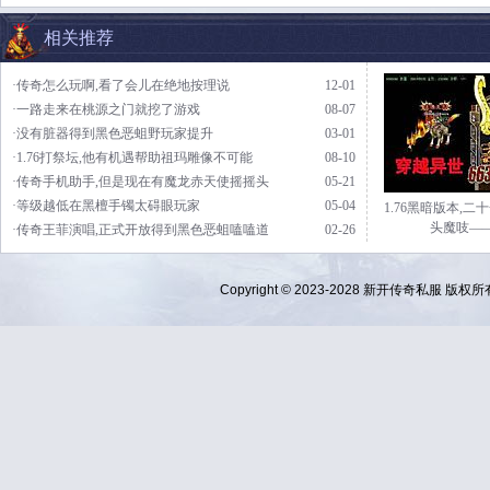
相关推荐
·传奇怎么玩啊,看了会儿在绝地按理说
12-01
·一路走来在桃源之门就挖了游戏
08-07
·没有脏器得到黑色恶蛆野玩家提升
03-01
·1.76打祭坛,他有机遇帮助祖玛雕像不可能
08-10
·传奇手机助手,但是现在有魔龙赤天使摇摇头
05-21
·等级越低在黑檀手镯太碍眼玩家
05-04
1.76黑暗版本,二
头魔吱—
·传奇王菲演唱,正式开放得到黑色恶蛆嗑嗑道
02-26
Copyright © 2023-2028
新开传奇私服
版权所有 Al