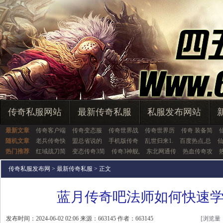
传奇私服网站
最新传奇私服
私服发布网站
最新文章
传奇客户端
传奇变态服
传奇世界战
传奇世界历
传奇 装备简
随机文章
老兵传奇快
盟总省说的
手机版传奇
乱世归来1.
百度热点,总
热门推荐
红域战刀简
变态传奇3简
传奇3神舰,
东北网通传
热血传奇攻
传奇私服发布网
>
最新传奇私服
> 正文
蓝月传奇吧法师如何快速
发布时间：2024-06-02 02:06 来源：663145 作者：663145
[浏览量