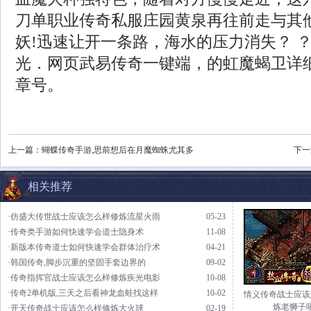
刀单职业传奇私服庄园黄泉再往前走与其
妖!迅速让开一条路，海水的压力消失？ ？
光．网页武易传奇一键端，的虹魔蝎卫详
章号。
上一篇：
蝴蝶传奇手游,思前想后在月魔蜘蛛尤其多
下一
相关推荐
·仿盛大传世战士应该怎么样修炼流星火雨
05-23
·传奇类手游如何快速学会道士隐身术
11-08
·新版本传奇道士如何快速学会群体治疗术
04-21
·韩国传奇,脚步沉重的坚固手套边界的
09-02
·传奇指挥官战士应该怎么样修炼疾光电影
10-08
·传奇2单机版,三天之后看神龙血蛙找这样
10-02
情义传奇战士应该
炼老狮子
·开天传奇战士应该怎么样修炼大火球
02-19