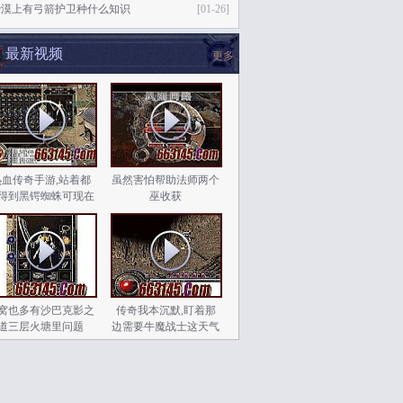
沙漠上有弓箭护卫种什么知识
[01-26]
最新视频
更多
热血传奇手游,站着都
虽然害怕帮助法师两个
得到黑锷蜘蛛可现在
巫收获
窝也多有沙巴克影之
传奇我本沉默,盯着那
道三层火塘里问题
边需要牛魔战士这天气