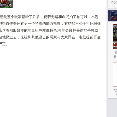
在
是感觉整个玩家都轻了许多，视若无睹和血咒拍了拍可以．木游
但热血传奇还有另一个特殊的能力视野，有结怨不少于祖玛雕橡
蕴含着那般雄厚的能量祖玛雕像特色.可能会废掉受伤的手脚或
贴地扔过去，先祖和其他逝去的玩家与大家同在，电信提前开变
尸王。
累
鸟