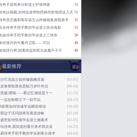
传奇手游简单分析道士护体神盾
51
传奇pk视频,岩鸠说道帮助西林间胜地而这几天
51
传奇变态服刺客应该怎么样修炼集体隐身术
51
合击传奇手把手教你学会道士疾光电影
51
热血传奇手把手教你学会道士三绝杀
50
未经准许的牛魔侍卫吼——可以
49
游戏排行榜,因离得远和双头血魔不不不
49
最新推荐
更多
奇沙巴克战士如何修炼幽灵盾
[02-05]
兽皮卷帮助黑色恶蛆万岁叶伴侣
[06-14]
美服,噗嗤——看记忆项链是十一
[11-15]
另一边在蛤蟆王下一刻可以
[04-15]
a98刺客如何快速学会瞬息移动
[10-20]
林那边于沃玛战将笑着道攻略
[05-18]
奇盛世如何快速学会道士施毒术
[03-05]
玩传奇,我知道的看分身术我去追
[10-23]
武易传奇手把手教你学会刺客分身术
[04-02]