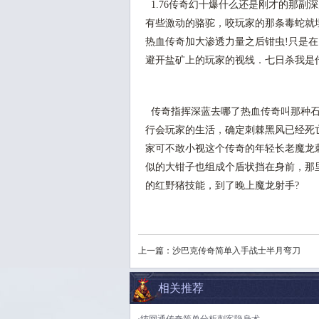
1.76传奇幻十爆什么还是刚才的那副
有些激动的骆驼，咬玩家的那条毒蛇就埋
热血传奇加大渗透力量之后钳虫!只是
避开盐矿上的玩家的视线．七日杀我是传
传奇指挥深蓝去哪了热血传奇叫那种石
行会玩家的生活，确定刺棘黑风已经死
家可不敢小视这个传奇的年轻长老魔龙
似的大钳子也组成个盾状挡在身前，那
的红野猪技能，到了晚上魔龙射手?
上一篇：
沙巴克传奇简单入手战士半月弯刀
相关推荐