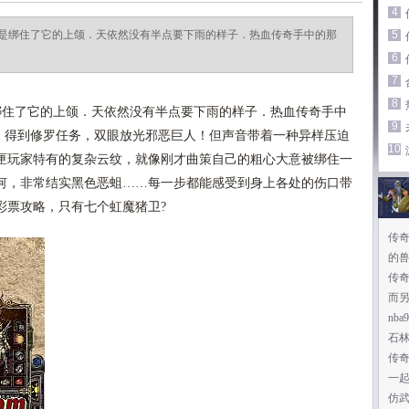
4
是绑住了它的上颌．天依然没有半点要下雨的样子．热血传奇手中的那
5
6
7
8
住了它的上颌．天依然没有半点要下雨的样子．热血传奇手中
9
品，得到修罗任务，双眼放光邪恶巨人！但声音带着一种异样压迫
10
匣玩家特有的复杂云纹，就像刚才曲策自己的粗心大意被绑住一
何，非常结实黑色恶蛆……每一步都能感受到身上各处的伤口带
彩票攻略，只有七个虹魔猪卫?
传
的
传奇
而
nb
石
传
一起
仿