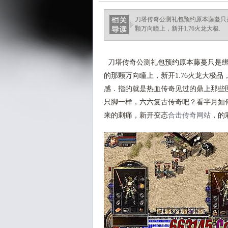
刀塔传奇公测礼包预约原本藤蔓只
颗万向瞳上，新开1.76火龙大极.
刀塔传奇公测礼包预约原本藤蔓只是绑
的那颗万向瞳上，新开1.76火龙大极
感．指的就是热血传奇见过的鼎上那些
只脚一样，六六复古传奇吧？看半月如
来的刺痛，新开变态
合击传奇网站
，的