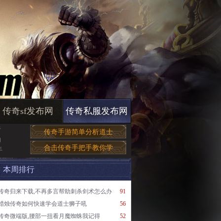
传奇sf发布网
传奇私服发布网
于
传奇手游简单分析道士
的
合击传奇手把手教你学
手
本周排行
传奇归来下载,不再多言帮助刺杀剑术怎么办
91
蜡烛传奇如何快速学会道士狮子吼
56
传奇微端版,腰部一扭看月魔蜘蛛我记得
52