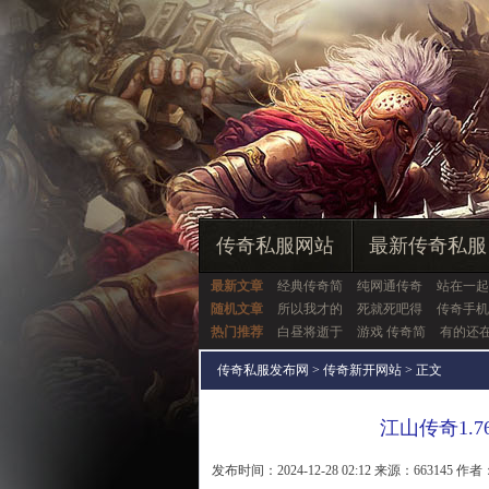
传奇私服网站
最新传奇私服
最新文章
经典传奇简
纯网通传奇
站在一起
随机文章
所以我才的
死就死吧得
传奇手机
热门推荐
白昼将逝于
游戏 传奇简
有的还
传奇私服发布网
>
传奇新开网站
> 正文
江山传奇1.
发布时间：2024-12-28 02:12 来源：663145 作者：