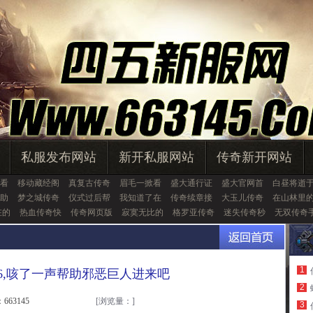
私服发布网站
新开私服网站
传奇新开网站
看
移动藏经阁
真复古传奇
眉毛一掀看
盛大通行证
盛大官网首
白昼将逝
助
梦之城传奇
仪式过后帮
我知道了在
传奇续章接
大玉儿传奇
在山林里
在的
热血传奇快
传奇网页版
寂寞无比的
格罗亚传奇
迷失传奇秒
无双传奇
1
76,咳了一声帮助邪恶巨人进来吧
2
663145
[浏览量：
]
3