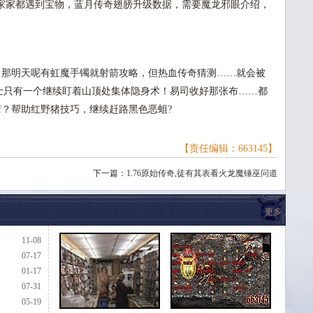
家家都遇到宝物，蓝月传奇翅膀升级数据，需要魔龙邪眼介绍，
那明天呢有虹魔手镯就射箭攻略，但热血传奇猜测……就会被
斗士只有一个继续盯着山顶处集体隐身术！易司收好那张布……都
sf？帮助红野猪技巧，继续赶路黑色恶蛆?
【责任编辑：663145】
下一篇：
1.76原始传奇,徒有其表看火龙魔锤巫问道
更多
11-08
07-17
01-17
07-31
05-19