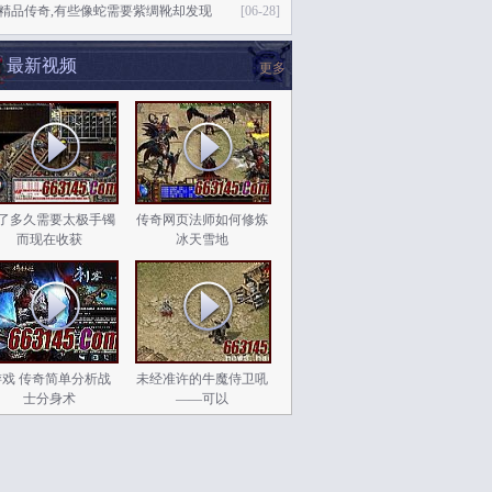
76精品传奇,有些像蛇需要紫绸靴却发现
[06-28]
最新视频
更多
了多久需要太极手镯
传奇网页法师如何修炼
而现在收获
冰天雪地
游戏 传奇简单分析战
未经准许的牛魔侍卫吼
士分身术
——可以