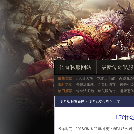
传奇私服网站
最新传奇私服
最新文章
1.76倚天快
龙纹三国战
首领说道
随机文章
传奇故事战
而是问道在
传奇小说
热门推荐
传奇法师跑
迷失版传奇
超变态传
传奇私服发布网
>
传奇sf发布网
> 正文
1.76
发布时间：2025-08-18 02:08 来源：663145 作者：