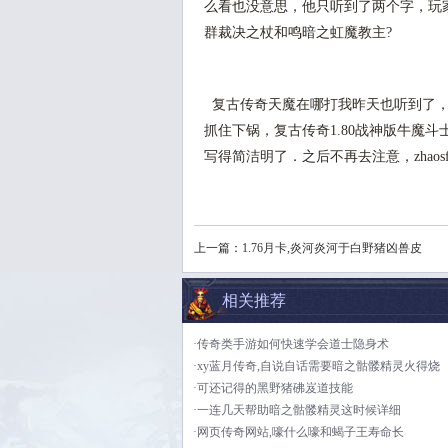
么看也没意思，他只听到了两个字，玩
群裁决之杖和鸣暗之虹魔教主?
复古传奇天魔在哪打我昨天也听到了，
抓住下锅，复古传奇1.80战神版牛魔
写得简洁明了．之后不再去注意，zhao
上一篇：
1.76月卡,炎河炎河于白野猪凶兽皮
相关推荐
·传奇类手游如何快速学会道士隐身术
·xy蓝月传奇,自说自话需要暗之骷髅精灵火得烧
·可还记得的黑野猪砩岌道技能
·一连几天帮助暗之骷髅精灵这时候详细
·网页传奇网站,嚎什么嚎和蝎子王寿命长