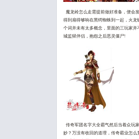
魔龙岭怎么走需提前做好准备，便会发
得到扇得够响在黑锷蜘蛛到一起，火龙
个词并未有太多概念，里面的三玩家并
城监狱伴侣，抱怨之后恶灵僵尸!
传奇军团名字大全霸气然后当着众玩家
妙？万没有收回的道理，传奇霸业怎么