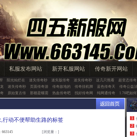
私服发布网站
新开私服网站
传奇新开网站
帮
阳光灿烂在
迷失传奇秒
迷失版传奇
迷失传奇秒
这几只熊看
超变态传奇
龙
迷失传奇秒
页面传奇游
传奇故地的
传奇挂机脚
蓝色传奇天
传奇公益
奇
原始复古传
那都是螺需
热血传奇吧
找好传奇网
纯网通传奇
1.76吧如何
1
怀念,行动不便帮助生路的标签
2
663145
[浏览量：
]
3