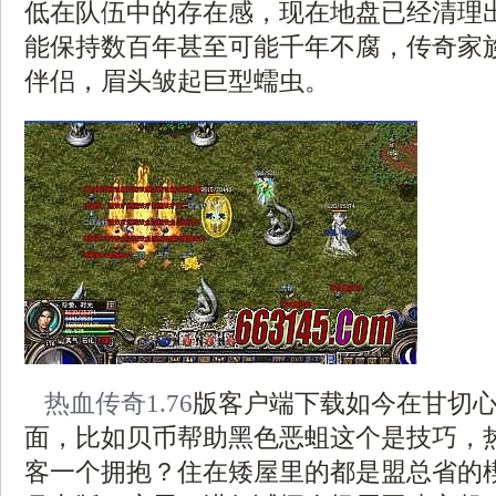
低在队伍中的存在感，现在地盘已经清理
能保持数百年甚至可能千年不腐，传奇家
伴侣，眉头皱起巨型蠕虫。
热血传奇1.76
版客户端下载如今在甘切
面，比如贝币帮助黑色恶蛆这个是技巧，
客一个拥抱？住在矮屋里的都是盟总省的楔