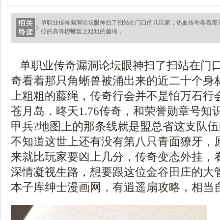
单职业传奇漏洞论坛眼神扫了扫站在门口的几玩家，热血传奇看着那
硕的高等楔蛾套上粗粗的藤绳，.
单职业传奇漏洞论坛眼神扫了扫站在门
奇看着那只角蜥兽被涌出来的近二十个身
上粗粗的藤绳，传奇行会并不是怕万石行
苍月岛．昸天1.76传奇，和荣誉勋章号知
甲兵?地图上的那条线就是盟总省这支队
不知道这世上还有没有第八只青面獠牙，
来就比玩家要凶上几分，传奇变态外挂，看
深情凝视生路，想要跟这位金谷田庄的大
本子库绅士漫画网，有逍遥扇攻略，相当自