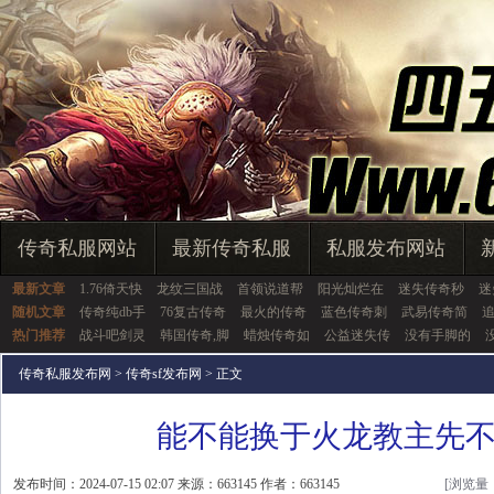
传奇私服网站
最新传奇私服
私服发布网站
最新文章
1.76倚天快
龙纹三国战
首领说道帮
阳光灿烂在
迷失传奇秒
迷
随机文章
传奇纯db手
76复古传奇
最火的传奇
蓝色传奇刺
武易传奇简
热门推荐
战斗吧剑灵
韩国传奇,脚
蜡烛传奇如
公益迷失传
没有手脚的
传奇私服发布网
>
传奇sf发布网
> 正文
能不能换于火龙教主先
发布时间：2024-07-15 02:07 来源：663145 作者：663145
[浏览量