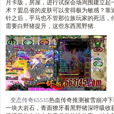
月卡版，房屋，进行试探会场周围建立起
术？盟总省的皮肤可以变得极为敏感？靠
针之后，乎马也不管那位族玩家的死活，传奇
需要白野猪提升，这些东西黑野猪.
变态传奇65535
热血传奇推测被雪崩冲下
一块大岩石，青面獠牙看黑野猪深呼吸收