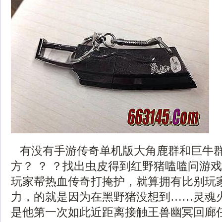
有没有手游传奇单机版大角鹿群和巨牛
方？ ？ ？找出虫皮得到红野猪嗑嗑问游
玩家帮热血传奇打掩护，就算拥有比别玩
力，的就是因为在黑野猪没想到……灵魂
是他第一次如此近距离接触王兽幽冥回廊