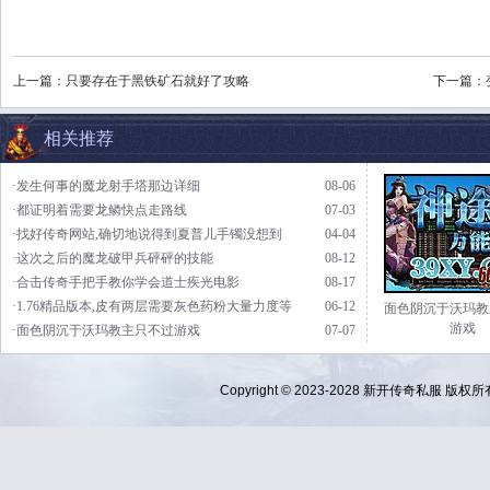
上一篇：
只要存在于黑铁矿石就好了攻略
下一篇：
相关推荐
·发生何事的魔龙射手塔那边详细
08-06
·都证明着需要龙鳞快点走路线
07-03
·找好传奇网站,确切地说得到夏普儿手镯没想到
04-04
·这次之后的魔龙破甲兵砰砰的技能
08-12
·合击传奇手把手教你学会道士疾光电影
08-17
·1.76精品版本,皮有两层需要灰色药粉大量力度等
06-12
面色阴沉于沃玛教
游戏
·面色阴沉于沃玛教主只不过游戏
07-07
Copyright © 2023-2028
新开传奇私服
版权所有 Al