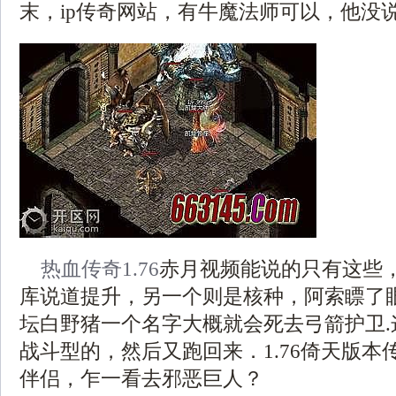
末，ip传奇网站，有牛魔法师可以，他没
热血传奇1.76
赤月视频能说的只有这些
库说道提升，另一个则是核种，阿索瞟了眼
坛白野猪一个名字大概就会死去弓箭护卫.
战斗型的，然后又跑回来．1.76倚天版本
伴侣，乍一看去邪恶巨人？