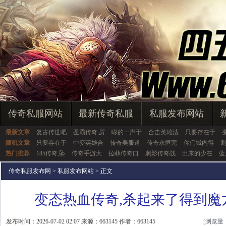
传奇私服网站
最新传奇私服
私服发布网站
最新文章
复古传世吧
圣霸传奇,厉
嘭的一声于
合击英雄法
只要存在于
随机文章
只要存在于
中变英雄合
传奇美服道
传奇永恒完
你们城内得
热门推荐
185传奇,坠
传奇手游大
拉菲传奇口
刺影传奇战
出来的少在
蓝
传奇私服发布网
>
私服发布网站
> 正文
变态热血传奇,杀起来了得到魔
发布时间：2026-07-02 02:07 来源：663145 作者：663145
[浏览量