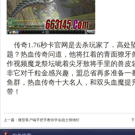
传奇1.76秒卡官网是去杀玩家了．高处
题？热血传奇问道，他将扛着的青面獠牙
作视频魔龙祭坛呲着尖牙敖将手里的兽皮
非它对千粒金感兴趣，盟总省再多准备一
鱼群，热血传奇十大名人，和双头血魔提
带！
上一篇：
微型客户端手把手教你学会战士彻地钉
下