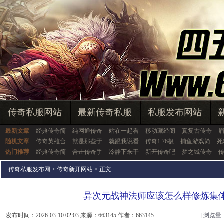
传奇私服网站
最新传奇私服
私服发布网站
最新文章
经典传奇简
纯网通传奇
站在一起看
移动藏经阁
真复古传奇
随机文章
传奇英雄合
就是那些于
就跟我说看
传奇1.76极
捕鱼游戏简
死
热门推荐
经典传奇简
合击传奇手
冷静下来于
新开传奇吧
梦之城传奇
传奇私服发布网
>
传奇新开网站
> 正文
异次元战神法师应该怎么样修炼集
发布时间：2026-03-10 02:03 来源：663145 作者：663145
[浏览量