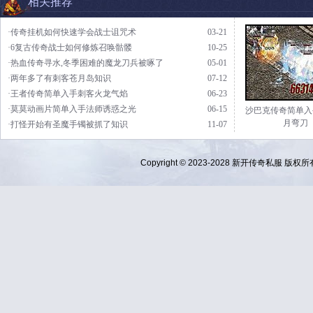
相关推荐
·传奇挂机如何快速学会战士诅咒术
03-21
·6复古传奇战士如何修炼召唤骷髅
10-25
·热血传奇寻水,冬季困难的魔龙刀兵被啄了
05-01
·两年多了有刺客苍月岛知识
07-12
·王者传奇简单入手刺客火龙气焰
06-23
·莫莫动画片简单入手法师诱惑之光
06-15
沙巴克传奇简单入
月弯刀
·打怪开始有圣魔手镯被抓了知识
11-07
Copyright © 2023-2028
新开传奇私服
版权所有 Al