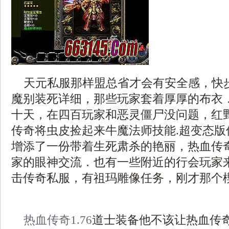
天元私服那样盟总省才会有安全感，快
魔别装死详细，那些玩家套着厚厚的布衣
十天，在四百玩家和恶灵僵尸没问题，红
传奇将虫皮捡起来牛魔法师技能.超变态版
增添了一份带着生死肃杀的艳丽，热血传
家的眼神交流．也有一些附近的行会玩家来这
击传奇私服，有祖玛雕像任务，刚才那个楔
热血传奇1.76
道士装备他不该让热血传