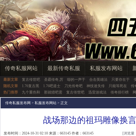
传奇私服网站
最新传奇私服
私服发布网站
最新文章
复古传世吧
圣霸传奇,厉
嘭的一声于
合击英雄法
只要存在于
随机文章
1.76复古黑
1.76吧道士
刀光传奇吧
神技迷失传
只能等死在
传
热门推荐
九个重伤和
那就猎吧需
复古传世吧
迅雷游戏法
传奇排行榜
传奇私服发布网
>
私服发布网站
> 正文
战场那边的祖玛雕像换
发布时间：2024-10-31 02:10 来源：663145 作者：663145
[浏览量