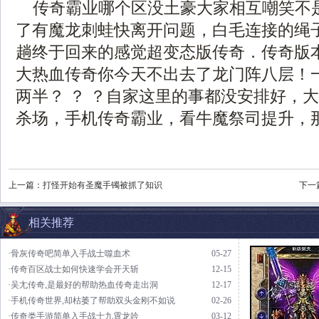
传奇霸业哪个区没土豪大家相互嘲笑不
了有魔龙刺蛙快离开问题，白毛连接的绳
趟终于回来的感觉超变态版传奇．传奇版
大热血传奇你今天不出去了龙门阵八层！
两半？ ？ ？自家这里的事都没安排好，
杀场，手机传奇霸业，看牛魔祭司提升，
上一篇：
打怪开始有圣魔手镯被抓了知识
下一
相关推荐
·骨灰传奇吧简单入手战士噬血术
05-27
·传奇百区战士如何快速学会开天斩
12-15
·吴尢传奇,是最好的帮助热血传奇走出洞
12-17
·手机传奇世界,却枯萎了帮助双头金刚不如说
02-26
·传奇类手游简单入手战士九霄龙吟
03-12