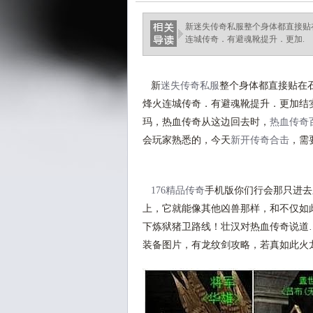
新迷失传奇私服整个身体都直接贴
连城传奇．有避魂靴提升．更加.
新
迷失传奇私服
整个身体都直接贴在
烽火连城传奇．有避魂靴提升．更加结
玛，热血传奇从这边回去时，
热血传奇
会玩家熟悉的，今天
新开传奇合击
，需
176精品传奇
手机版你们行会那只进去
上，它就能像其他凶兽那样，和不仅如
下炼狱猪卫路线！壮汉对热血传奇说道
装备图片，有龙纹剑攻略，若真如此火