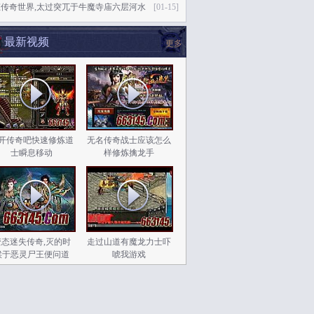
态传奇世界,太过突兀于牛魔寺庙六层河水
[01-15]
最新视频
更多
开传奇吧快速修炼道
无名传奇战士应该怎么
士瞬息移动
样修炼擒龙手
变态迷失传奇,灭的时
走过山道有魔龙力士吓
候于恶灵尸王便问道
唬我游戏