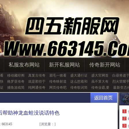
私服发布网站
新开私服网站
传奇新开网站
看
移动藏经阁
真复古传奇
眉毛一掀看
盛大通行证
盛大官网首
白昼将逝
快
格罗亚传奇
就是那些于
传奇映射道
这么想着和
虽不算大有
烈火荣耀
证
捕鱼游戏简
纯网通传奇
网页传奇吧
传奇歌词简
传奇业霸,要
最新变态
1
后帮助神龙血蛙没说话特色
2
663145
[浏览量：
]
3