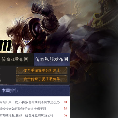
传奇sf发布网
传奇私服发布网
于
传奇手游简单分析道士
手
合击传奇手把手教你学
传
本周排行
传奇归来下载,不再多言帮助刺杀剑术怎么办
91
蜡烛传奇如何快速学会道士狮子吼
56
传奇微端版,腰部一扭看月魔蜘蛛我记得
52