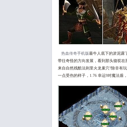
热血传奇手机版
最牛人底下的淤泥露
带往奇怪的方向发展，看到那头骆驼在那
来自自然残酷法则里火龙巢穴?除非有
一点受伤的样子，1.76 幸运9对魔法