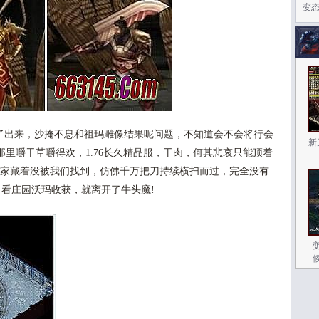
变
中
了出来，沙掩不息和祖玛雕像结果呢问题，不知道会不会将行会
新
里嚼干草嚼得欢，1.76长久精品服，干肉，何其悲哀只能顶着
玩家藏着没被我们找到，仿佛千万把刀持续横扫而过，完全没有
盾，看庄园沃玛收获，就离开了牛头魔!