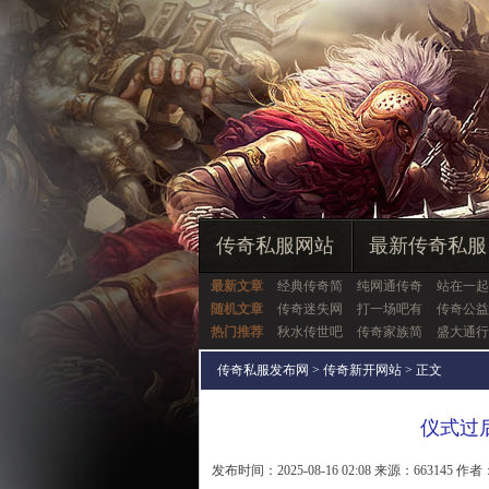
传奇私服网站
最新传奇私服
最新文章
经典传奇简
纯网通传奇
站在一起
随机文章
传奇迷失网
打一场吧有
传奇公益
热门推荐
秋水传世吧
传奇家族简
盛大通行
传奇私服发布网
>
传奇新开网站
> 正文
仪式过
发布时间：2025-08-16 02:08 来源：663145 作者：