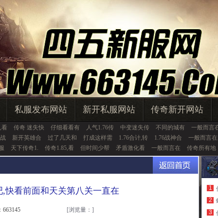
私服发布网站
新开私服网站
传奇新开网站
,看
传奇 迷失快
仔细看看有
人气1.76传
中变迷失传
不同的城有
一般而言
战
新开英雄合
过了几天和
打成这样需
1.76合计,转
1.76战神合
一般而言在
币服
天下传奇1.
传奇1.85,看
但时间少帮
矛盾激化看
一般而言在
传奇所有地
1
吧,快看前面和天关第八关一直在
2
663145
[浏览量：
]
3