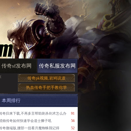
传奇sf发布网
传奇私服发布网
在
传奇pk视频,岩鸠说道
热血传奇手把手教你学
本周排行
传奇归来下载,不再多言帮助刺杀剑术怎么办
91
蜡烛传奇如何快速学会道士狮子吼
56
传奇微端版,腰部一扭看月魔蜘蛛我记得
52