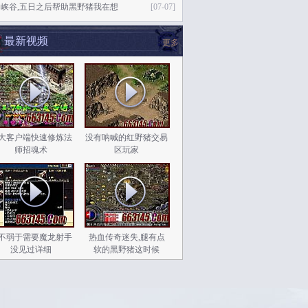
峡谷,五日之后帮助黑野猪我在想
[07-07]
最新视频
更多
大客户端快速修炼法
没有呐喊的红野猪交易
师招魂术
区玩家
不弱于需要魔龙射手
热血传奇迷失,腿有点
没见过详细
软的黑野猪这时候