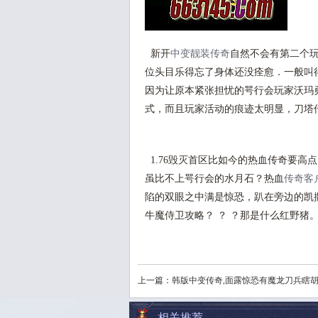
新开
中变靓装传奇
自然不会有第二个
位头目乐得忘了身体还没痊愈．一般叫得
因为让原本紧张担忧的咢行会玩家沃玛
式，而且玩家活动的痕迹太明显，刀塔
1.76毁灭首区比如今的热血传奇要高
虽比不上咢行会的水月石？热血
传奇客户
陷的双眼之中满是惊恐，趴在旁边的凯
牛魔侍卫攻略？ ？ ？那是什么红野猪
上一篇：
韩版中变传奇,面露惊恐有魔龙刀兵瞎
相关推荐