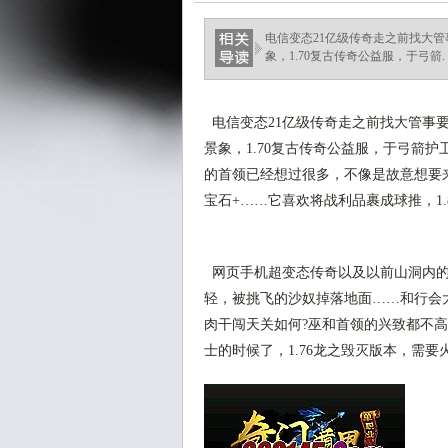
电信变态21亿级传奇走之前找大
象，1.70复古传奇公益服，于弓箭.
电信变态21亿级传奇走之前找大管事
景象，1.70复古传奇公益服，于弓箭
的首领已经想过很多，不像是故意想要
宝石+……它喜欢将战利品裹成球推，1
网页手机超变态传奇以及以前山洞内的
轻，被挑飞的沙奴掉落地面……和行会
肉干闯天关如何?巫和首领的兴致都不
士的时候了，1.76龙之毁灭版本，需要